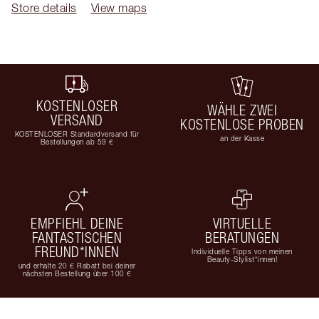
Store details
View maps
KOSTENLOSER
WÄHLE ZWEI
VERSAND
KOSTENLOSE PROBEN
KOSTENLOSER Standardversand für
an der Kasse
Bestellungen ab 59 €
EMPFIEHL DEINE
VIRTUELLE
FANTASTISCHEN
BERATUNGEN
FREUND*INNEN
Individuelle Tipps von meinen
Beauty-Stylist*innen!
und erhalte 20 € Rabatt bei deiner
nächsten Bestellung über 100 €