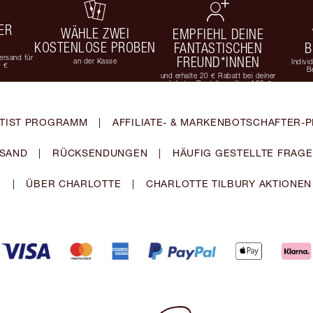
ER
WÄHLE ZWEI
EMPFIEHL DEINE
KOSTENLOSE PROBEN
FANTASTISCHEN
B
rsand für
FREUND*INNEN
an der Kasse
Indivi
9 €
B
und erhalte 20 € Rabatt bei deiner
nächsten Bestellung über 100 €
TIST PROGRAMM
|
AFFILIATE- & MARKENBOTSCHAFTER
SAND
|
RÜCKSENDUNGEN
|
HÄUFIG GESTELLTE FRAG
|
ÜBER CHARLOTTE
|
CHARLOTTE TILBURY AKTIONEN