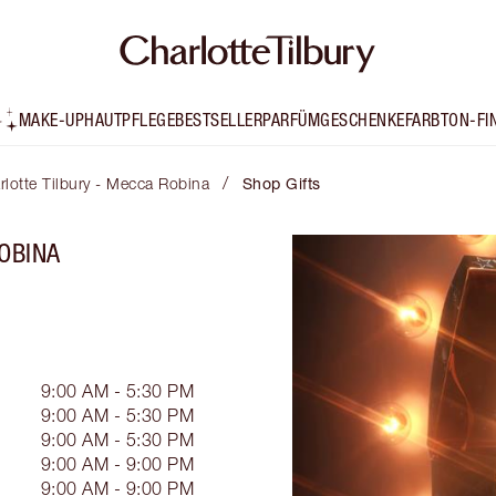
MAKE-UP
HAUTPFLEGE
BESTSELLER
PARFÜM
GESCHENKE
FARBTON-FI
/
rlotte Tilbury - Mecca Robina
Shop Gifts
OBINA
9:00 AM - 5:30 PM
9:00 AM - 5:30 PM
9:00 AM - 5:30 PM
9:00 AM - 9:00 PM
9:00 AM - 9:00 PM