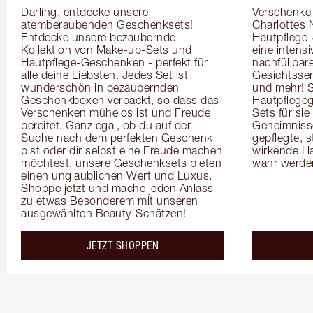
Darling, entdecke unsere 
Verschenke i
atemberaubenden Geschenksets! 
Charlottes 
Entdecke unsere bezaubernde 
Hautpflege-
Kollektion von Make-up-Sets und 
eine intensi
Hautpflege-Geschenken - perfekt für 
nachfüllbar
alle deine Liebsten. Jedes Set ist 
Gesichtsser
wunderschön in bezaubernden 
und mehr! 
Geschenkboxen verpackt, so dass das 
Hautpflegeg
Verschenken mühelos ist und Freude 
Sets für si
bereitet. Ganz egal, ob du auf der 
Geheimnisse 
Suche nach dem perfekten Geschenk 
gepflegte, s
bist oder dir selbst eine Freude machen 
wirkende Ha
möchtest, unsere Geschenksets bieten 
wahr werde
einen unglaublichen Wert und Luxus. 
Shoppe jetzt und mache jeden Anlass 
zu etwas Besonderem mit unseren 
ausgewählten Beauty-Schätzen!
JETZT SHOPPEN