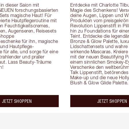
n dieser Saion mit 
Entdecke mit Charlotte Tilbur
NEUEN forschungsbasierten 
Magie des Schenkens! Vers
Sets magische Haut! Für 
deine Augen, Lippen und W
vierte Hautpflegeroutine mit 
Produkten vom preisgekrönt
en Feuchtigkeitscremes, 
Revolution Lippenstift in Pill
en, Augenseren, Reisesets 
hin zu Foundations für einen
Shoppe 
Teint. Entdecke die legendär
eschenke für ihn, magische 
Bronze & Glow Palette, luxur
e und Hautpflege-
Lidschattensets und wahre
für alle, und sorge für eine 
wirkende Mascaras. Kreiere 
trahlender und praller 
mit der neuen Beautifying Pa
ut. Lass Beauty-Träume 
einem sinnlichen Smokey-Ey
n!
Verschenke den weltberühmt
Talk Lippenstift, betörend
Make-up und die neue Holl
Blush & Glow Glide Palette.
JETZT SHOPPEN
JETZT SHOPPEN