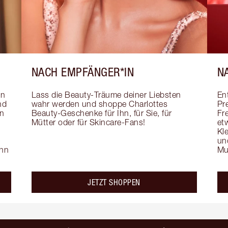
NACH EMPFÄNGER*IN
N
n 
Lass die Beauty-Träume deiner Liebsten 
En
d 
wahr werden und shoppe Charlottes 
Pr
n 
Beauty-Geschenke für Ihn, für Sie, für 
Fr
Mütter oder für Skincare-Fans!
et
 
Kl
un
hn 
Mu
JETZT SHOPPEN