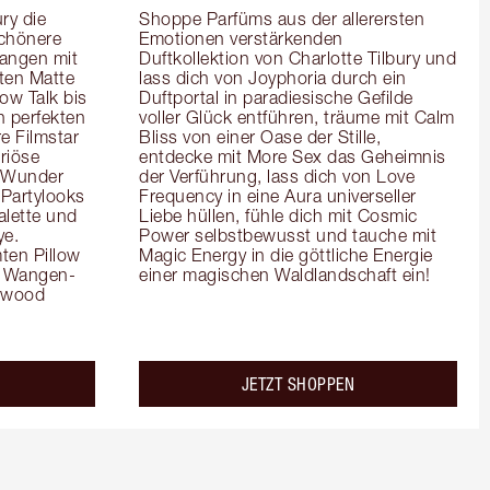
y die 
Shoppe Parfüms aus der allerersten 
chönere 
Emotionen verstärkenden 
angen mit 
Duftkollektion von Charlotte Tilbury und 
en Matte 
lass dich von Joyphoria durch ein 
ow Talk bis 
Duftportal in paradiesische Gefilde 
 perfekten 
voller Glück entführen, träume mit Calm 
e Filmstar 
Bliss von einer Oase der Stille, 
iöse 
entdecke mit More Sex das Geheimnis 
 Wunder 
der Verführung, lass dich von Love 
Partylooks 
Frequency in eine Aura universeller 
lette und 
Liebe hüllen, fühle dich mit Cosmic 
e. 
Power selbstbewusst und tauche mit 
en Pillow 
Magic Energy in die göttliche Energie 
es Wangen-
einer magischen Waldlandschaft ein!
ywood 
JETZT SHOPPEN