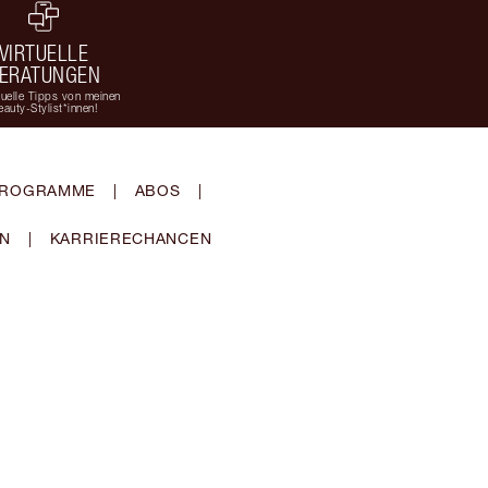
VIRTUELLE
ERATUNGEN
duelle Tipps von meinen
eauty-Stylist*innen!
-PROGRAMME
|
ABOS
|
EN
|
KARRIERECHANCEN