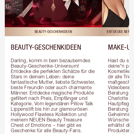
BEAUTY-GESCHENKIDEEN
ENTDECKE BERAT
BEAUTY-GESCHENKIDEEN
MAKE-UP
Darling, komm in bein bezauberndes 
Hast du sch
Beauty-Geschenke-Universum! 
deine*n pers
Entdecke die perfekten Schätze für die 
Kosmetiker*
Stars in deinem Leben: deine 
dir alle Tri
fantastische Mutter, liebste Schwester, 
maßgeschnei
beste Freundin oder auch charmante 
Videoberat
Männer. Entdecke magische Produkte 
Beratung mi
gefiltert nach Preis, Empfänger und 
Charlotte g
Kategorie. Vom legendären Pillow Talk 
Hautpflegeex
Lippenstift bis hin zur glamourösen 
Beratung er
Hollywood Flawless Kollektion und 
Geheimnisse
meinem NEUEN Beauty Treasure 
Wünsche zug
Chest of Emotions − hier gibt es 
erhältst die
Geschenke für alle Beauty-Fans. 
Produktemp