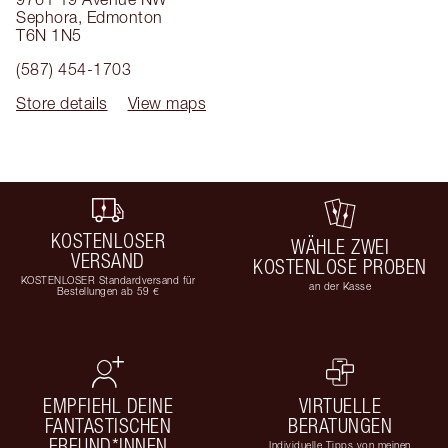
Sephora
,
Edmonton
T6N 1N5
(587) 454-1703
Store details
View maps
KOSTENLOSER
WÄHLE ZWEI
VERSAND
KOSTENLOSE PROBEN
KOSTENLOSER Standardversand für
an der Kasse
Bestellungen ab 59 €
EMPFIEHL DEINE
VIRTUELLE
FANTASTISCHEN
BERATUNGEN
FREUND*INNEN
Individuelle Tipps von meinen