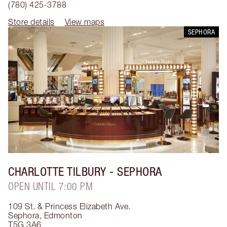
(780) 425-3788
Store details
View maps
SEPHORA
CHARLOTTE TILBURY
- SEPHORA
OPEN UNTIL 7:00 PM
109 St. & Princess Elizabeth Ave.
Sephora
,
Edmonton
T5G 3A6