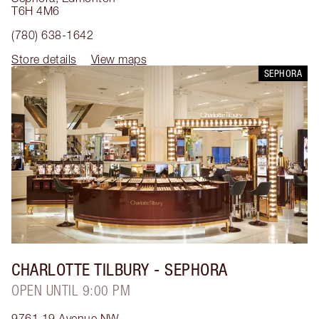
T6H 4M6
(780) 638-1642
Store details
View maps
SEPHORA
CHARLOTTE TILBURY
- SEPHORA
OPEN UNTIL 9:00 PM
9761 19 Avenue NW