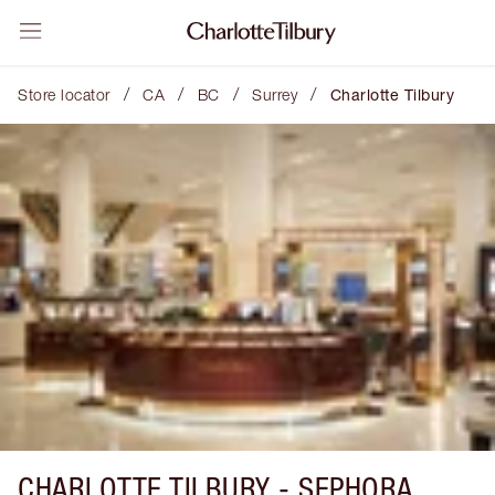
/
/
/
/
Store locator
CA
BC
Surrey
Charlotte Tilbury
CHARLOTTE TILBURY -
SEPHORA