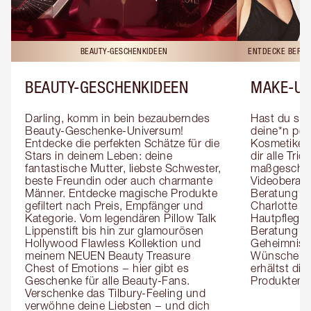
BEAUTY-GESCHENKIDEEN
ENTDECKE BERAT
BEAUTY-GESCHENKIDEEN
MAKE-UP
Darling, komm in bein bezauberndes 
Hast du sch
Beauty-Geschenke-Universum! 
deine*n pers
Entdecke die perfekten Schätze für die 
Kosmetiker*
Stars in deinem Leben: deine 
dir alle Tri
fantastische Mutter, liebste Schwester, 
maßgeschnei
beste Freundin oder auch charmante 
Videoberat
Männer. Entdecke magische Produkte 
Beratung mi
gefiltert nach Preis, Empfänger und 
Charlotte g
Kategorie. Vom legendären Pillow Talk 
Hautpflegeex
Lippenstift bis hin zur glamourösen 
Beratung er
Hollywood Flawless Kollektion und 
Geheimnisse
meinem NEUEN Beauty Treasure 
Wünsche zug
Chest of Emotions − hier gibt es 
erhältst die
Geschenke für alle Beauty-Fans. 
Produktemp
Verschenke das Tilbury-Feeling und 
verwöhne deine Liebsten − und dich 