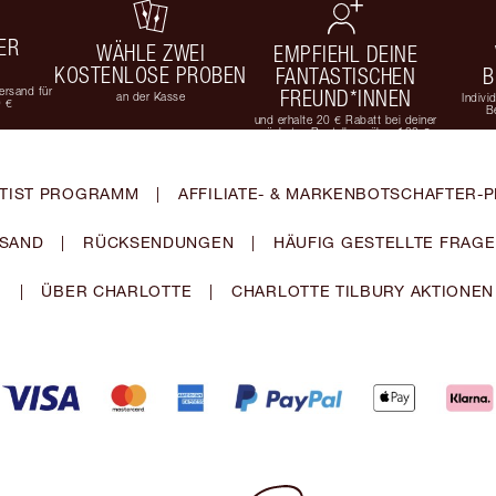
ER
WÄHLE ZWEI
EMPFIEHL DEINE
KOSTENLOSE PROBEN
FANTASTISCHEN
B
rsand für
FREUND*INNEN
an der Kasse
Indivi
9 €
B
und erhalte 20 € Rabatt bei deiner
nächsten Bestellung über 100 €
TIST PROGRAMM
|
AFFILIATE- & MARKENBOTSCHAFTER
SAND
|
RÜCKSENDUNGEN
|
HÄUFIG GESTELLTE FRAG
|
ÜBER CHARLOTTE
|
CHARLOTTE TILBURY AKTIONEN