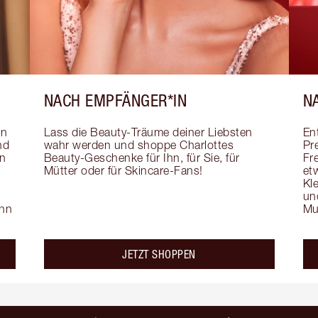
NACH EMPFÄNGER*IN
N
n 
Lass die Beauty-Träume deiner Liebsten 
En
d 
wahr werden und shoppe Charlottes 
Pr
n 
Beauty-Geschenke für Ihn, für Sie, für 
Fr
Mütter oder für Skincare-Fans!
et
 
Kl
un
hn 
Mu
JETZT SHOPPEN