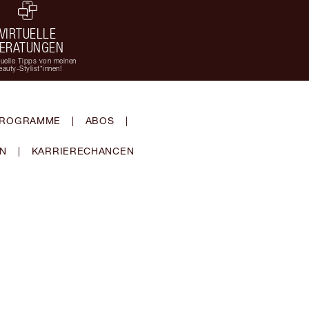
VIRTUELLE
ERATUNGEN
duelle Tipps von meinen
eauty-Stylist*innen!
-PROGRAMME
|
ABOS
|
EN
|
KARRIERECHANCEN