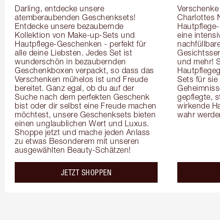
Darling, entdecke unsere 
Verschenke i
atemberaubenden Geschenksets! 
Charlottes 
Entdecke unsere bezaubernde 
Hautpflege-
Kollektion von Make-up-Sets und 
eine intensi
Hautpflege-Geschenken - perfekt für 
nachfüllbar
alle deine Liebsten. Jedes Set ist 
Gesichtsser
wunderschön in bezaubernden 
und mehr! 
Geschenkboxen verpackt, so dass das 
Hautpflegeg
Verschenken mühelos ist und Freude 
Sets für si
bereitet. Ganz egal, ob du auf der 
Geheimnisse 
Suche nach dem perfekten Geschenk 
gepflegte, s
bist oder dir selbst eine Freude machen 
wirkende Ha
möchtest, unsere Geschenksets bieten 
wahr werde
einen unglaublichen Wert und Luxus. 
Shoppe jetzt und mache jeden Anlass 
zu etwas Besonderem mit unseren 
ausgewählten Beauty-Schätzen!
JETZT SHOPPEN