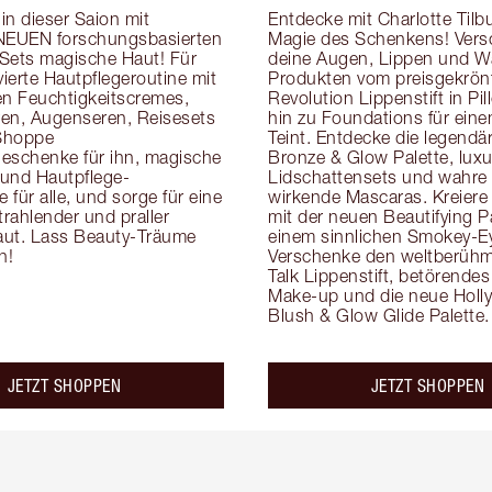
n dieser Saion mit 
Entdecke mit Charlotte Tilbur
NEUEN forschungsbasierten 
Magie des Schenkens! Vers
Sets magische Haut! Für 
deine Augen, Lippen und W
vierte Hautpflegeroutine mit 
Produkten vom preisgekrönt
en Feuchtigkeitscremes, 
Revolution Lippenstift in Pill
en, Augenseren, Reisesets 
hin zu Foundations für einen
Shoppe 
Teint. Entdecke die legendär
eschenke für ihn, magische 
Bronze & Glow Palette, luxur
e und Hautpflege-
Lidschattensets und wahre
für alle, und sorge für eine 
wirkende Mascaras. Kreiere 
trahlender und praller 
mit der neuen Beautifying Pa
ut. Lass Beauty-Träume 
einem sinnlichen Smokey-Ey
n!
Verschenke den weltberühmt
Talk Lippenstift, betörend
Make-up und die neue Holl
Blush & Glow Glide Palette.
JETZT SHOPPEN
JETZT SHOPPEN