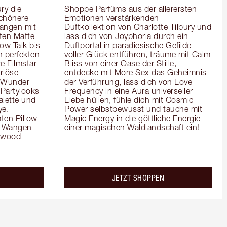
y die 
Shoppe Parfüms aus der allerersten 
chönere 
Emotionen verstärkenden 
angen mit 
Duftkollektion von Charlotte Tilbury und 
en Matte 
lass dich von Joyphoria durch ein 
ow Talk bis 
Duftportal in paradiesische Gefilde 
 perfekten 
voller Glück entführen, träume mit Calm 
e Filmstar 
Bliss von einer Oase der Stille, 
iöse 
entdecke mit More Sex das Geheimnis 
 Wunder 
der Verführung, lass dich von Love 
Partylooks 
Frequency in eine Aura universeller 
lette und 
Liebe hüllen, fühle dich mit Cosmic 
e. 
Power selbstbewusst und tauche mit 
en Pillow 
Magic Energy in die göttliche Energie 
es Wangen-
einer magischen Waldlandschaft ein!
ywood 
JETZT SHOPPEN