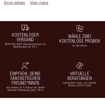
Store details
View maps
KOSTENLOSER
WÄHLE ZWEI
VERSAND
KOSTENLOSE PROBEN
KOSTENLOSER Standardversand für
an der Kasse
Bestellungen ab 59 €
EMPFIEHL DEINE
VIRTUELLE
FANTASTISCHEN
BERATUNGEN
FREUND*INNEN
Individuelle Tipps von meinen
Beauty-Stylist*innen!
und erhalte 20 € Rabatt bei deiner
nächsten Bestellung über 100 €