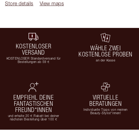
Store details
View maps
KOSTENLOSER
WÄHLE ZWEI
VERSAND
KOSTENLOSE PROBEN
KOSTENLOSER Standardversand für
an der Kasse
Bestellungen ab 59 €
EMPFIEHL DEINE
VIRTUELLE
FANTASTISCHEN
BERATUNGEN
FREUND*INNEN
Individuelle Tipps von meinen
Beauty-Stylist*innen!
und erhalte 20 € Rabatt bei deiner
nächsten Bestellung über 100 €