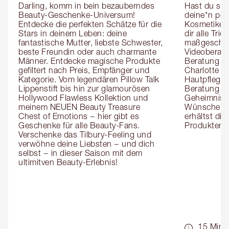
Darling, komm in bein bezauberndes 
Hast du sch
Beauty-Geschenke-Universum! 
deine*n pers
Entdecke die perfekten Schätze für die 
Kosmetiker*
Stars in deinem Leben: deine 
dir alle Tri
fantastische Mutter, liebste Schwester, 
maßgeschnei
beste Freundin oder auch charmante 
Videoberat
Männer. Entdecke magische Produkte 
Beratung mi
gefiltert nach Preis, Empfänger und 
Charlotte g
Kategorie. Vom legendären Pillow Talk 
Hautpflegeex
Lippenstift bis hin zur glamourösen 
Beratung er
Hollywood Flawless Kollektion und 
Geheimnisse
meinem NEUEN Beauty Treasure 
Wünsche zug
Chest of Emotions − hier gibt es 
erhältst die
Geschenke für alle Beauty-Fans. 
Produktemp
Verschenke das Tilbury-Feeling und 
verwöhne deine Liebsten − und dich 
selbst − in dieser Saison mit dem 
ultimitven Beauty-Erlebnis!
15 Min.