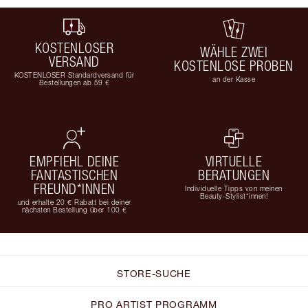
KOSTENLOSER
WÄHLE ZWEI
VERSAND
KOSTENLOSE PROBEN
KOSTENLOSER Standardversand für
an der Kasse
Bestellungen ab 59 €
EMPFIEHL DEINE
VIRTUELLE
FANTASTISCHEN
BERATUNGEN
FREUND*INNEN
Individuelle Tipps von meinen
Beauty-Stylist*innen!
und erhalte 20 € Rabatt bei deiner
nächsten Bestellung über 100 €
STORE-SUCHE
PRO ARTIST PROGRAMM