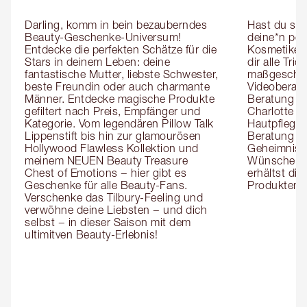
Darling, komm in bein bezauberndes 
Hast du sch
Beauty-Geschenke-Universum! 
deine*n pers
Entdecke die perfekten Schätze für die 
Kosmetiker*
Stars in deinem Leben: deine 
dir alle Tri
fantastische Mutter, liebste Schwester, 
maßgeschnei
beste Freundin oder auch charmante 
Videoberat
Männer. Entdecke magische Produkte 
Beratung mi
gefiltert nach Preis, Empfänger und 
Charlotte g
Kategorie. Vom legendären Pillow Talk 
Hautpflegeex
Lippenstift bis hin zur glamourösen 
Beratung er
Hollywood Flawless Kollektion und 
Geheimnisse
meinem NEUEN Beauty Treasure 
Wünsche zug
Chest of Emotions − hier gibt es 
erhältst die
Geschenke für alle Beauty-Fans. 
Produktemp
Verschenke das Tilbury-Feeling und 
verwöhne deine Liebsten − und dich 
selbst − in dieser Saison mit dem 
ultimitven Beauty-Erlebnis!