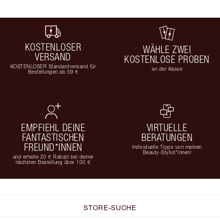
KOSTENLOSER
WÄHLE ZWEI
VERSAND
KOSTENLOSE PROBEN
KOSTENLOSER Standardversand für
an der Kasse
Bestellungen ab 59 €
EMPFIEHL DEINE
VIRTUELLE
FANTASTISCHEN
BERATUNGEN
FREUND*INNEN
Individuelle Tipps von meinen
Beauty-Stylist*innen!
und erhalte 20 € Rabatt bei deiner
nächsten Bestellung über 100 €
STORE-SUCHE