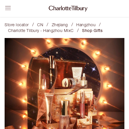
/
/
/
/
Store locator
CN
Zhejiang
Hangzhou
/
Charlotte Tilbury - Hangzhou MixC
Shop Gifts