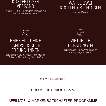
KOSTENLOSER
WÄHLE ZWEI
VERSAND
KOSTENLOSE PROBEN
KOSTENLOSER Standardversand für
an der Kasse
Bestellungen ab 59 €
EMPFIEHL DEINE
VIRTUELLE
FANTASTISCHEN
BERATUNGEN
FREUND*INNEN
Individuelle Tipps von meinen
Beauty-Stylist*innen!
und erhalte 20 € Rabatt bei deiner
nächsten Bestellung über 100 €
STORE-SUCHE
PRO ARTIST PROGRAMM
AFFILIATE- & MARKENBOTSCHAFTER-PROGRAMME