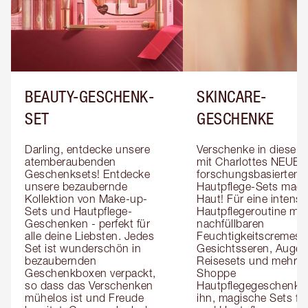
BEAUTY-GESCHENK-
SKINCARE-
SET
GESCHENKE
Darling, entdecke unsere 
Verschenke in dieser S
atemberaubenden 
mit Charlottes NEUEN 
Geschenksets! Entdecke 
forschungsbasierten 
unsere bezaubernde 
Hautpflege-Sets magi
Kollektion von Make-up-
Haut! Für eine intensivi
Sets und Hautpflege-
Hautpflegeroutine mit 
Geschenken - perfekt für 
nachfüllbaren 
alle deine Liebsten. Jedes 
Feuchtigkeitscremes, 
Set ist wunderschön in 
Gesichtsseren, Augens
bezaubernden 
Reisesets und mehr! 
Geschenkboxen verpackt, 
Shoppe 
so dass das Verschenken 
Hautpflegegeschenke f
mühelos ist und Freude 
ihn, magische Sets für 