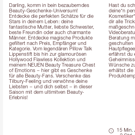
Darling, komm in bein bezauberndes 
Hast du sch
Beauty-Geschenke-Universum! 
deine*n pers
Entdecke die perfekten Schätze für die 
Kosmetiker*
Stars in deinem Leben: deine 
dir alle Tri
fantastische Mutter, liebste Schwester, 
maßgeschnei
beste Freundin oder auch charmante 
Videoberat
Männer. Entdecke magische Produkte 
Beratung mi
gefiltert nach Preis, Empfänger und 
geschulten 
Kategorie. Vom legendären Pillow Talk 
Hautpflegeex
Lippenstift bis hin zur glamourösen 
erfährst du
Hollywood Flawless Kollektion und 
Geheimnisse
meinem NEUEN Beauty Treasure Chest 
Wünsche zug
of Emotions − hier gibt es Geschenke 
erhältst die
für alle Beauty-Fans. Verschenke das 
Produktemp
Tilbury-Feeling und verwöhne deine 
Liebsten − und dich selbst − in dieser 
Saison mit dem ultimitven Beauty-
Erlebnis!
15 Min.