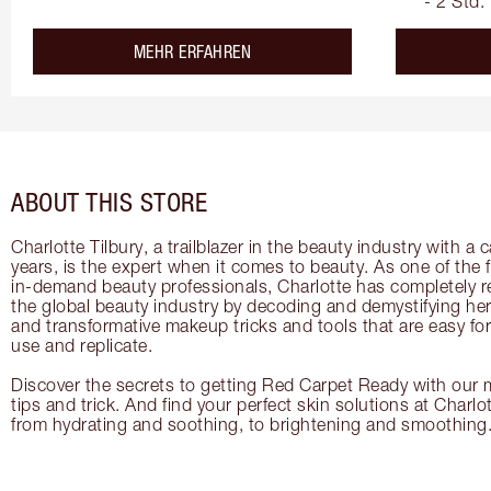
- 2 Std.
about the
MEHR ERFAHREN
ABOUT THIS STORE
Charlotte Tilbury, a trailblazer in the beauty industry with a
years, is the expert when it comes to beauty. As one of the 
in-demand beauty professionals, Charlotte has completely re
the global beauty industry by decoding and demystifying her 
and transformative makeup tricks and tools that are easy f
use and replicate.
Discover the secrets to getting Red Carpet Ready with our m
tips and trick. And find your perfect skin solutions at Charlo
from hydrating and soothing, to brightening and smoothing