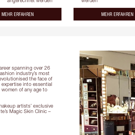
angerechnet werden
werden
about the
MEHR ERFAHREN
MEHR ERFAHREN
 career spanning over 26
fashion industry’s most
volutionised the face of
expertise into essential
or women of any age to
akeup artists’ exclusive
tte’s Magic Skin Clinic –
.