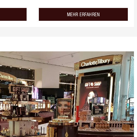
about the
about the
MEHR ERFAHREN