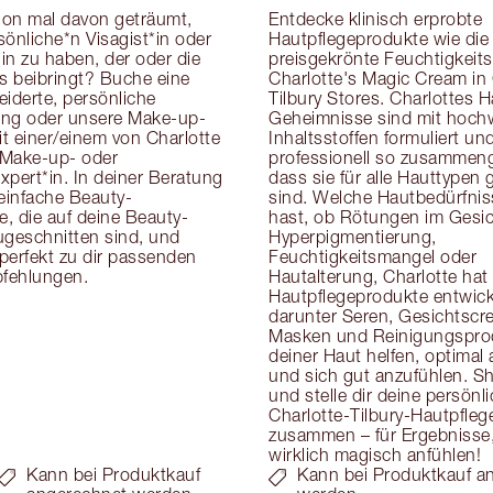
on mal davon geträumt, 
Entdecke klinisch erprobte 
önliche*n Visagist*in oder 
Hautpflegeprodukte wie die 
in zu haben, der oder die 
preisgekrönte Feuchtigkeits
cks beibringt? Buche eine 
Charlotte's Magic Cream in 
derte, persönliche 
Tilbury Stores. Charlottes H
ung oder unsere Make-up-
Geheimnisse sind mit hoch
t einer/einem von Charlotte 
Inhaltsstoffen formuliert und
Make-up- oder 
professionell so zusammenge
pert*in. In deiner Beratung 
dass sie für alle Hauttypen g
 einfache Beauty-
sind. Welche Hautbedürfnis
, die auf deine Beauty-
hast, ob Rötungen im Gesich
eschnitten sind, und 
Hyperpigmentierung, 
 perfekt zu dir passenden 
Feuchtigkeitsmangel oder 
fehlungen.
Hautalterung, Charlotte hat 
Hautpflegeprodukte entwicke
darunter Seren, Gesichtscre
Masken und Reinigungsprodu
deiner Haut helfen, optimal
und sich gut anzufühlen. Sh
und stelle dir deine persönli
Charlotte-Tilbury-Hautpflege
zusammen – für Ergebnisse, 
wirklich magisch anfühlen!
Kann bei Produktkauf
Kann bei Produktkauf a