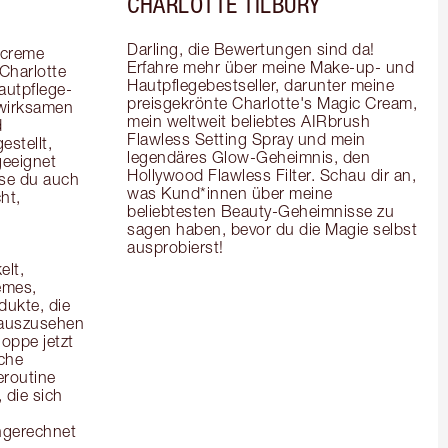
CHARLOTTE TILBURY
Darling, die Bewertungen sind da! 
creme 
Erfahre mehr über meine Make-up- und 
Charlotte 
Hautpflegebestseller, darunter meine 
autpflege-
preisgekrönte Charlotte's Magic Cream, 
wirksamen 
mein weltweit beliebtes AIRbrush 
 
Flawless Setting Spray und mein 
stellt, 
legendäres Glow-Geheimnis, den 
eeignet 
Hollywood Flawless Filter. Schau dir an, 
se du auch 
was Kund*innen über meine 
t, 
beliebtesten Beauty-Geheimnisse zu 
sagen haben, bevor du die Magie selbst 
ausprobierst!
lt, 
mes, 
kte, die 
 auszusehen 
oppe jetzt 
che 
routine 
die sich 
ngerechnet