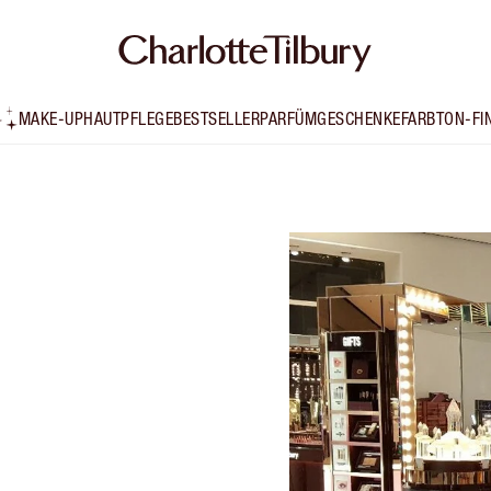
MAKE-UP
HAUTPFLEGE
BESTSELLER
PARFÜM
GESCHENKE
FARBTON-FI