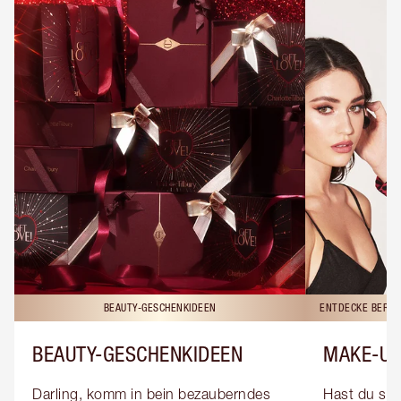
BEAUTY-GESCHENKIDEEN
ENTDECKE BERAT
BEAUTY-GESCHENKIDEEN
MAKE-UP
Darling, komm in bein bezauberndes 
Hast du sch