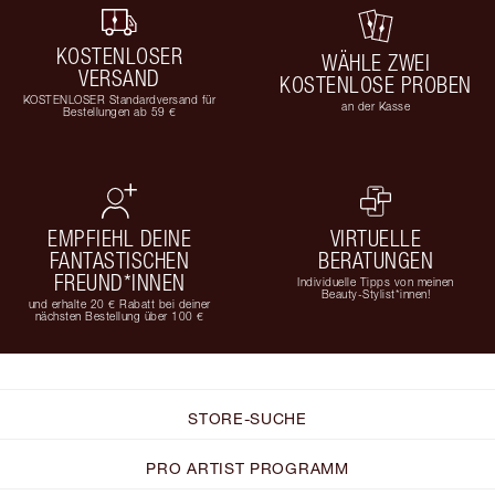
KOSTENLOSER
WÄHLE ZWEI
VERSAND
KOSTENLOSE PROBEN
KOSTENLOSER Standardversand für
an der Kasse
Bestellungen ab 59 €
EMPFIEHL DEINE
VIRTUELLE
FANTASTISCHEN
BERATUNGEN
FREUND*INNEN
Individuelle Tipps von meinen
Beauty-Stylist*innen!
und erhalte 20 € Rabatt bei deiner
nächsten Bestellung über 100 €
STORE-SUCHE
PRO ARTIST PROGRAMM