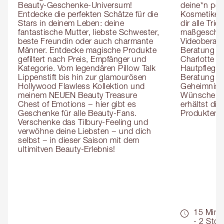
Beauty-Geschenke-Universum! 
deine*n pers
Entdecke die perfekten Schätze für die 
Kosmetiker*
Stars in deinem Leben: deine 
dir alle Tri
fantastische Mutter, liebste Schwester, 
maßgeschnei
beste Freundin oder auch charmante 
Videoberat
Männer. Entdecke magische Produkte 
Beratung mi
gefiltert nach Preis, Empfänger und 
Charlotte g
Kategorie. Vom legendären Pillow Talk 
Hautpflegeex
Lippenstift bis hin zur glamourösen 
Beratung er
Hollywood Flawless Kollektion und 
Geheimnisse
meinem NEUEN Beauty Treasure 
Wünsche zug
Chest of Emotions − hier gibt es 
erhältst die
Geschenke für alle Beauty-Fans. 
Produktemp
Verschenke das Tilbury-Feeling und 
verwöhne deine Liebsten − und dich 
selbst − in dieser Saison mit dem 
ultimitven Beauty-Erlebnis!
15 Min.
- 2 Std.