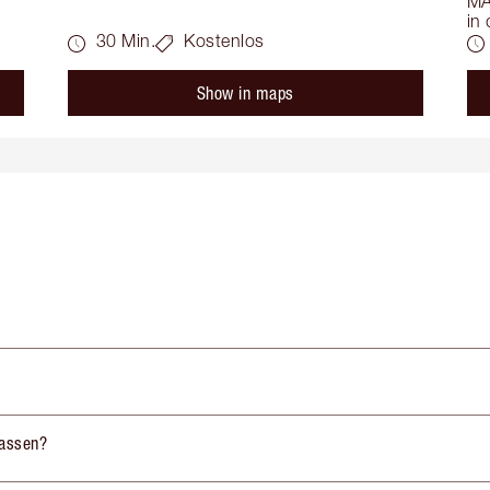
MA
in
30 Min.
Kostenlos
Show in maps
lassen?