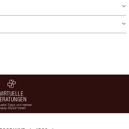
VIRTUELLE
ERATUNGEN
duelle Tipps von meinen
eauty-Stylist*innen!