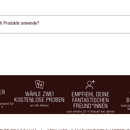
ich Produkte anwende?
ER
WÄHLE ZWEI
EMPFIEHL DEINE
KOSTENLOSE PROBEN
FANTASTISCHEN
B
rsand für
FREUND*INNEN
an der Kasse
Indivi
9 €
B
und erhalte 20 € Rabatt bei deiner
nächsten Bestellung über 100 €