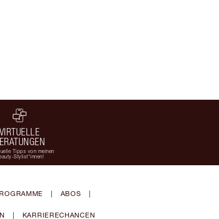
VIRTUELLE
ERATUNGEN
duelle Tipps von meinen
eauty-Stylist*innen!
-PROGRAMME
|
ABOS
|
EN
|
KARRIERECHANCEN