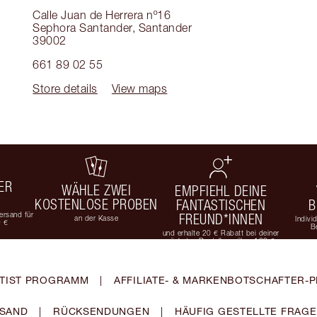
Calle Juan de Herrera nº16
Sephora Santander
,
Santander
39002
661 89 02 55
Store details
View maps
ER
WÄHLE ZWEI
EMPFIEHL DEINE
KOSTENLOSE PROBEN
FANTASTISCHEN
B
rsand für
FREUND*INNEN
an der Kasse
Indivi
9 €
B
und erhalte 20 € Rabatt bei deiner
nächsten Bestellung über 100 €
TIST PROGRAMM
|
AFFILIATE- & MARKENBOTSCHAFTER
SAND
|
RÜCKSENDUNGEN
|
HÄUFIG GESTELLTE FRAG