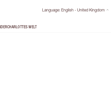
Language
:
English - United Kingdom
NDER
CHARLOTTES WELT