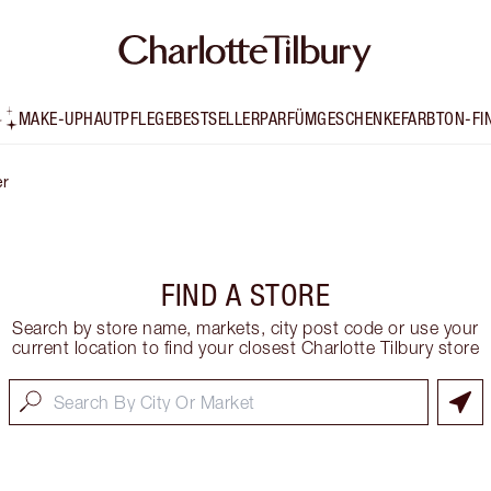
MAKE-UP
HAUTPFLEGE
BESTSELLER
PARFÜM
GESCHENKE
FARBTON-FI
er
FIND A STORE
Search by store name, markets, city post code or use your
current location to find your closest Charlotte Tilbury store