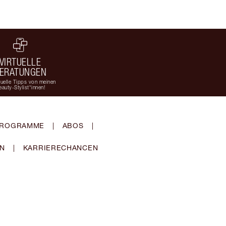
VIRTUELLE
ERATUNGEN
duelle Tipps von meinen
eauty-Stylist*innen!
-PROGRAMME
|
ABOS
|
EN
|
KARRIERECHANCEN