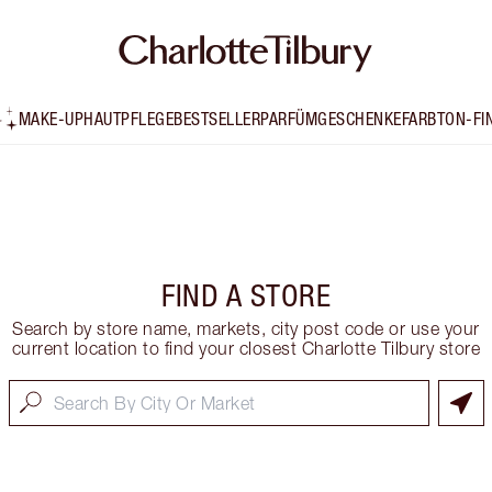
MAKE-UP
HAUTPFLEGE
BESTSELLER
PARFÜM
GESCHENKE
FARBTON-FI
FIND A STORE
Search by store name, markets, city post code or use your
current location to find your closest Charlotte Tilbury store