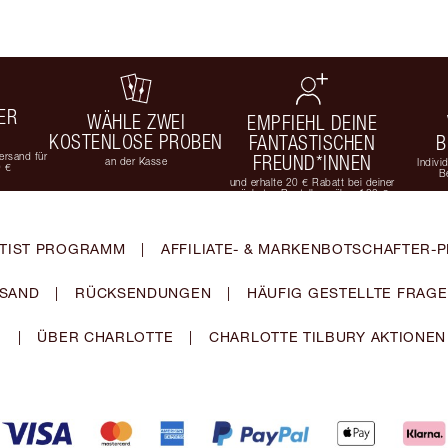
ER
WÄHLE ZWEI
EMPFIEHL DEINE
KOSTENLOSE PROBEN
FANTASTISCHEN
B
rsand für
FREUND*INNEN
an der Kasse
Indivi
9 €
B
und erhalte 20 € Rabatt bei deiner
nächsten Bestellung über 100 €
TIST PROGRAMM
|
AFFILIATE- & MARKENBOTSCHAFTER
SAND
|
RÜCKSENDUNGEN
|
HÄUFIG GESTELLTE FRAG
|
ÜBER CHARLOTTE
|
CHARLOTTE TILBURY AKTIONEN