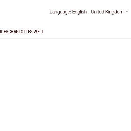
Language
:
English - United Kingdom
NDER
CHARLOTTES WELT