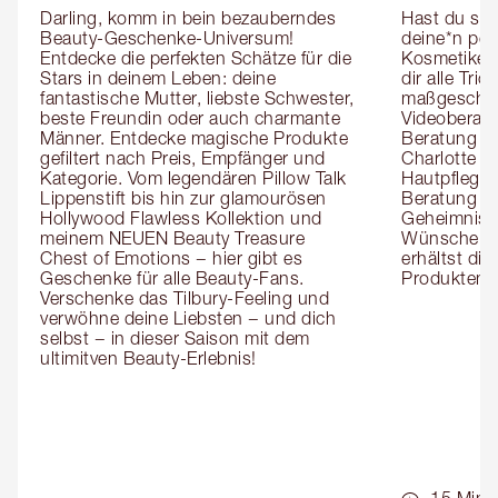
Darling, komm in bein bezauberndes 
Hast du sch
Beauty-Geschenke-Universum! 
deine*n pers
Entdecke die perfekten Schätze für die 
Kosmetiker*
Stars in deinem Leben: deine 
dir alle Tri
fantastische Mutter, liebste Schwester, 
maßgeschnei
beste Freundin oder auch charmante 
Videoberat
Männer. Entdecke magische Produkte 
Beratung mi
gefiltert nach Preis, Empfänger und 
Charlotte g
Kategorie. Vom legendären Pillow Talk 
Hautpflegeex
Lippenstift bis hin zur glamourösen 
Beratung er
Hollywood Flawless Kollektion und 
Geheimnisse
meinem NEUEN Beauty Treasure 
Wünsche zug
Chest of Emotions − hier gibt es 
erhältst die
Geschenke für alle Beauty-Fans. 
Produktemp
Verschenke das Tilbury-Feeling und 
verwöhne deine Liebsten − und dich 
selbst − in dieser Saison mit dem 
ultimitven Beauty-Erlebnis!
15 Min.