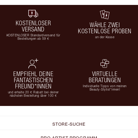
KOSTENLOSER
WÄHLE ZWEI
VERSAND
KOSTENLOSE PROBEN
KOSTENLOSER Standardversand für
an der Kasse
Bestellungen ab 59 €
EMPFIEHL DEINE
VIRTUELLE
FANTASTISCHEN
BERATUNGEN
FREUND*INNEN
Individuelle Tipps von meinen
Beauty-Stylist*innen!
und erhalte 20 € Rabatt bei deiner
nächsten Bestellung über 100 €
STORE-SUCHE
PRO ARTIST PROGRAMM