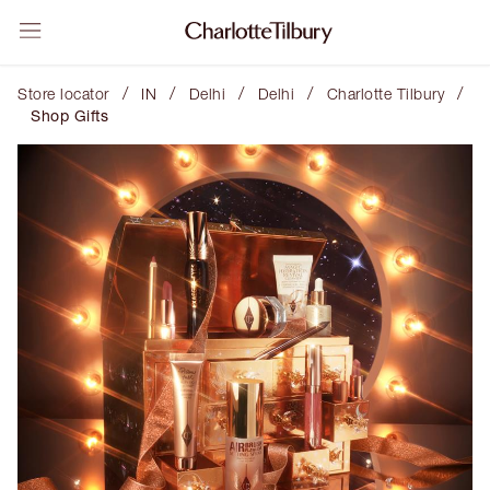
/
/
/
/
/
Store locator
IN
Delhi
Delhi
Charlotte Tilbury
Shop Gifts