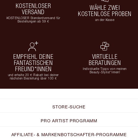
KOSTENLOSER
WÄHLE ZWEI
VERSAND
KOSTENLOSE PROBEN
KOSTENLOSER Standardversand für
an der Kasse
Bestellungen ab 59 €
EMPFIEHL DEINE
VIRTUELLE
FANTASTISCHEN
BERATUNGEN
FREUND*INNEN
Individuelle Tipps von meinen
Beauty-Stylist*innen!
und erhalte 20 € Rabatt bei deiner
nächsten Bestellung über 100 €
STORE-SUCHE
PRO ARTIST PROGRAMM
AFFILIATE- & MARKENBOTSCHAFTER-PROGRAMME