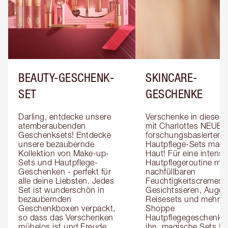
BEAUTY-GESCHENK-
SKINCARE-
SET
GESCHENKE
Darling, entdecke unsere 
Verschenke in dieser S
atemberaubenden 
mit Charlottes NEUEN 
Geschenksets! Entdecke 
forschungsbasierten 
unsere bezaubernde 
Hautpflege-Sets magi
Kollektion von Make-up-
Haut! Für eine intensivi
Sets und Hautpflege-
Hautpflegeroutine mit 
Geschenken - perfekt für 
nachfüllbaren 
alle deine Liebsten. Jedes 
Feuchtigkeitscremes, 
Set ist wunderschön in 
Gesichtsseren, Augens
bezaubernden 
Reisesets und mehr! 
Geschenkboxen verpackt, 
Shoppe 
so dass das Verschenken 
Hautpflegegeschenke f
mühelos ist und Freude 
ihn, magische Sets für 