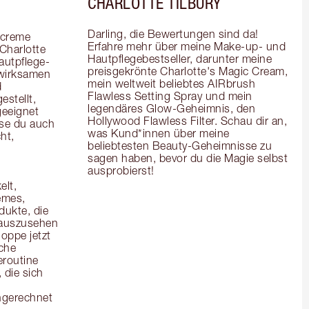
CHARLOTTE TILBURY
Darling, die Bewertungen sind da! 
creme 
Erfahre mehr über meine Make-up- und 
Charlotte 
Hautpflegebestseller, darunter meine 
autpflege-
preisgekrönte Charlotte's Magic Cream, 
wirksamen 
mein weltweit beliebtes AIRbrush 
 
Flawless Setting Spray und mein 
stellt, 
legendäres Glow-Geheimnis, den 
eeignet 
Hollywood Flawless Filter. Schau dir an, 
se du auch 
was Kund*innen über meine 
t, 
beliebtesten Beauty-Geheimnisse zu 
sagen haben, bevor du die Magie selbst 
ausprobierst!
lt, 
mes, 
kte, die 
 auszusehen 
oppe jetzt 
che 
routine 
die sich 
ngerechnet