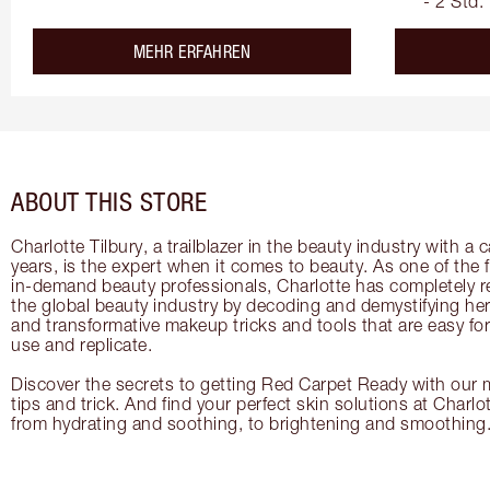
- 2 Std.
about the
MEHR ERFAHREN
ABOUT THIS STORE
Charlotte Tilbury, a trailblazer in the beauty industry with a
years, is the expert when it comes to beauty. As one of the 
in-demand beauty professionals, Charlotte has completely re
the global beauty industry by decoding and demystifying her 
and transformative makeup tricks and tools that are easy f
use and replicate.
Discover the secrets to getting Red Carpet Ready with our m
tips and trick. And find your perfect skin solutions at Charlo
from hydrating and soothing, to brightening and smoothing