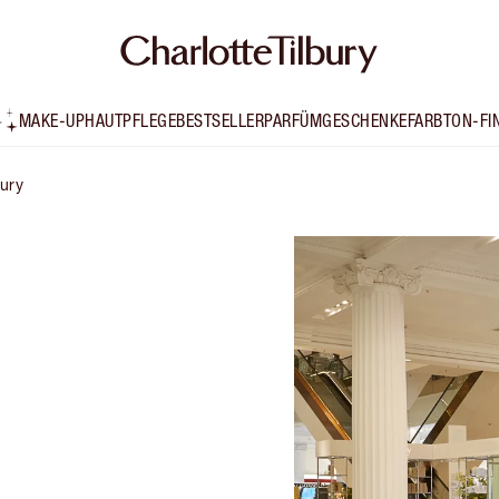
MAKE-UP
HAUTPFLEGE
BESTSELLER
PARFÜM
GESCHENKE
FARBTON-FI
bury