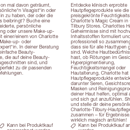
on mal davon geträumt, 
Entdecke klinisch erprobte 
önliche*n Visagist*in oder 
Hautpflegeprodukte wie die 
in zu haben, der oder die 
preisgekrönte Feuchtigkeits
cks beibringt? Buche eine 
Charlotte's Magic Cream in 
derte, persönliche 
Tilbury Stores. Charlottes H
ung oder unsere Make-up-
Geheimnisse sind mit hoch
t einer/einem von Charlotte 
Inhaltsstoffen formuliert und
Make-up- oder 
professionell so zusammenge
pert*in. In deiner Beratung 
dass sie für alle Hauttypen g
 einfache Beauty-
sind. Welche Hautbedürfnis
, die auf deine Beauty-
hast, ob Rötungen im Gesich
eschnitten sind, und 
Hyperpigmentierung, 
 perfekt zu dir passenden 
Feuchtigkeitsmangel oder 
fehlungen.
Hautalterung, Charlotte hat 
Hautpflegeprodukte entwicke
darunter Seren, Gesichtscre
Masken und Reinigungsprodu
deiner Haut helfen, optimal
und sich gut anzufühlen. Sh
und stelle dir deine persönli
Charlotte-Tilbury-Hautpflege
zusammen – für Ergebnisse, 
wirklich magisch anfühlen!
Kann bei Produktkauf
Kann bei Produktkauf a