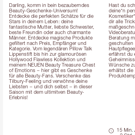
Darling, komm in bein bezauberndes 
Hast du sch
Beauty-Geschenke-Universum! 
deine*n pers
Entdecke die perfekten Schätze für die 
Kosmetiker*
Stars in deinem Leben: deine 
dir alle Tri
fantastische Mutter, liebste Schwester, 
maßgeschnei
beste Freundin oder auch charmante 
Videoberat
Männer. Entdecke magische Produkte 
Beratung mi
gefiltert nach Preis, Empfänger und 
geschulten 
Kategorie. Vom legendären Pillow Talk 
Hautpflegeex
Lippenstift bis hin zur glamourösen 
erfährst du
Hollywood Flawless Kollektion und 
Geheimnisse
meinem NEUEN Beauty Treasure Chest 
Wünsche zug
of Emotions − hier gibt es Geschenke 
erhältst die
für alle Beauty-Fans. Verschenke das 
Produktemp
Tilbury-Feeling und verwöhne deine 
Liebsten − und dich selbst − in dieser 
Saison mit dem ultimitven Beauty-
Erlebnis!
15 Min.