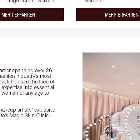
angerechnet werden
werden
about the
MEHR ERFAHREN
MEHR ERFAHREN
 career spanning over 26
fashion industry’s most
volutionised the face of
expertise into essential
or women of any age to
akeup artists’ exclusive
tte’s Magic Skin Clinic –
.