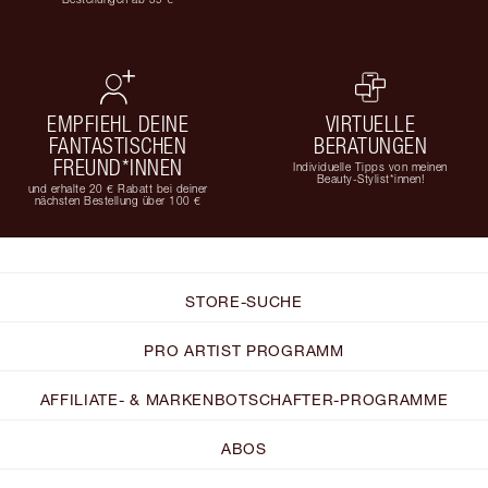
EMPFIEHL DEINE
VIRTUELLE
FANTASTISCHEN
BERATUNGEN
FREUND*INNEN
Individuelle Tipps von meinen
Beauty-Stylist*innen!
und erhalte 20 € Rabatt bei deiner
nächsten Bestellung über 100 €
STORE-SUCHE
PRO ARTIST PROGRAMM
AFFILIATE- & MARKENBOTSCHAFTER-PROGRAMME
ABOS