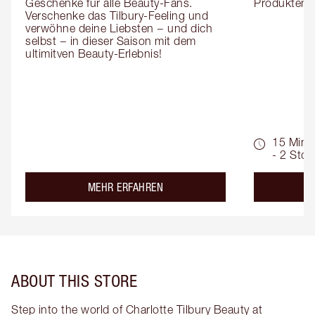
Geschenke für alle Beauty-Fans. 
Produktemp
Verschenke das Tilbury-Feeling und 
verwöhne deine Liebsten − und dich 
selbst − in dieser Saison mit dem 
ultimitven Beauty-Erlebnis!
15 Min.
- 2 Std.
about the
MEHR ERFAHREN
ABOUT THIS STORE
Step into the world of Charlotte Tilbury Beauty at