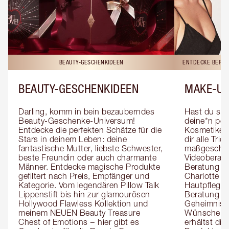
BEAUTY-GESCHENKIDEEN
ENTDECKE BERAT
BEAUTY-GESCHENKIDEEN
MAKE-UP
Darling, komm in bein bezauberndes 
Hast du sch
Beauty-Geschenke-Universum! 
deine*n pers
Entdecke die perfekten Schätze für die 
Kosmetiker*
Stars in deinem Leben: deine 
dir alle Tri
fantastische Mutter, liebste Schwester, 
maßgeschnei
beste Freundin oder auch charmante 
Videoberat
Männer. Entdecke magische Produkte 
Beratung mi
gefiltert nach Preis, Empfänger und 
Charlotte g
Kategorie. Vom legendären Pillow Talk 
Hautpflegeex
Lippenstift bis hin zur glamourösen 
Beratung er
Hollywood Flawless Kollektion und 
Geheimnisse
meinem NEUEN Beauty Treasure 
Wünsche zug
Chest of Emotions − hier gibt es 
erhältst die