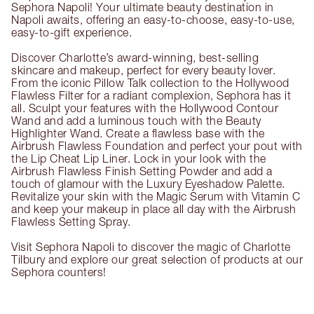
Sephora Napoli! Your ultimate beauty destination in
Napoli awaits, offering an easy-to-choose, easy-to-use,
easy-to-gift experience.
Discover Charlotte’s award-winning, best-selling
skincare and makeup, perfect for every beauty lover.
From the iconic Pillow Talk collection to the Hollywood
Flawless Filter for a radiant complexion, Sephora has it
all. Sculpt your features with the Hollywood Contour
Wand and add a luminous touch with the Beauty
Highlighter Wand. Create a flawless base with the
Airbrush Flawless Foundation and perfect your pout with
the Lip Cheat Lip Liner. Lock in your look with the
Airbrush Flawless Finish Setting Powder and add a
touch of glamour with the Luxury Eyeshadow Palette.
Revitalize your skin with the Magic Serum with Vitamin C
and keep your makeup in place all day with the Airbrush
Flawless Setting Spray.
Visit Sephora Napoli to discover the magic of Charlotte
Tilbury and explore our great selection of products at our
Sephora counters!