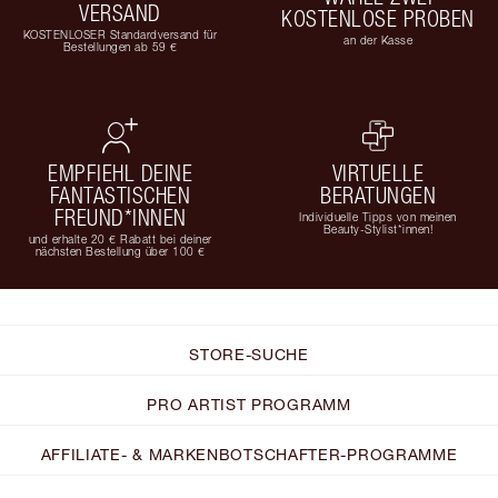
VERSAND
KOSTENLOSE PROBEN
KOSTENLOSER Standardversand für
an der Kasse
Bestellungen ab 59 €
EMPFIEHL DEINE
VIRTUELLE
FANTASTISCHEN
BERATUNGEN
FREUND*INNEN
Individuelle Tipps von meinen
Beauty-Stylist*innen!
und erhalte 20 € Rabatt bei deiner
nächsten Bestellung über 100 €
STORE-SUCHE
PRO ARTIST PROGRAMM
AFFILIATE- & MARKENBOTSCHAFTER-PROGRAMME