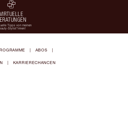
VIRTUELLE
ERATUNGEN
duelle Tipps von meinen
eauty-Stylist*innen!
-PROGRAMME
|
ABOS
|
EN
|
KARRIERECHANCEN