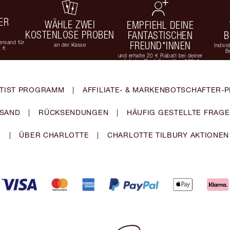
ER
WÄHLE ZWEI
EMPFIEHL DEINE
KOSTENLOSE PROBEN
FANTASTISCHEN
B
rsand für
FREUND*INNEN
an der Kasse
Indivi
9 €
B
und erhalte 20 € Rabatt bei deiner
nächsten Bestellung über 100 €
TIST PROGRAMM
|
AFFILIATE- & MARKENBOTSCHAFTER
SAND
|
RÜCKSENDUNGEN
|
HÄUFIG GESTELLTE FRAG
|
ÜBER CHARLOTTE
|
CHARLOTTE TILBURY AKTIONEN