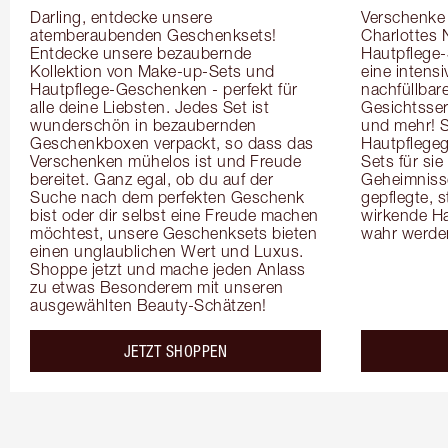
Darling, entdecke unsere 
Verschenke i
atemberaubenden Geschenksets! 
Charlottes 
Entdecke unsere bezaubernde 
Hautpflege-
Kollektion von Make-up-Sets und 
eine intensi
Hautpflege-Geschenken - perfekt für 
nachfüllbar
alle deine Liebsten. Jedes Set ist 
Gesichtsser
wunderschön in bezaubernden 
und mehr! 
Geschenkboxen verpackt, so dass das 
Hautpflegeg
Verschenken mühelos ist und Freude 
Sets für si
bereitet. Ganz egal, ob du auf der 
Geheimnisse 
Suche nach dem perfekten Geschenk 
gepflegte, s
bist oder dir selbst eine Freude machen 
wirkende Ha
möchtest, unsere Geschenksets bieten 
wahr werde
einen unglaublichen Wert und Luxus. 
Shoppe jetzt und mache jeden Anlass 
zu etwas Besonderem mit unseren 
ausgewählten Beauty-Schätzen!
JETZT SHOPPEN