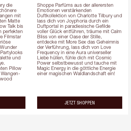
y die 
Shoppe Parfüms aus der allerersten 
chönere 
Emotionen verstärkenden 
angen mit 
Duftkollektion von Charlotte Tilbury und 
en Matte 
lass dich von Joyphoria durch ein 
ow Talk bis 
Duftportal in paradiesische Gefilde 
 perfekten 
voller Glück entführen, träume mit Calm 
e Filmstar 
Bliss von einer Oase der Stille, 
iöse 
entdecke mit More Sex das Geheimnis 
 Wunder 
der Verführung, lass dich von Love 
Partylooks 
Frequency in eine Aura universeller 
lette und 
Liebe hüllen, fühle dich mit Cosmic 
e. 
Power selbstbewusst und tauche mit 
en Pillow 
Magic Energy in die göttliche Energie 
es Wangen-
einer magischen Waldlandschaft ein!
ywood 
JETZT SHOPPEN