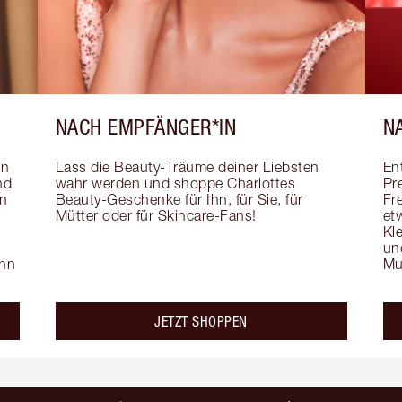
NACH EMPFÄNGER*IN
N
n 
Lass die Beauty-Träume deiner Liebsten 
En
d 
wahr werden und shoppe Charlottes 
Pr
n 
Beauty-Geschenke für Ihn, für Sie, für 
Fr
Mütter oder für Skincare-Fans!
et
 
Kl
un
hn 
Mu
JETZT SHOPPEN