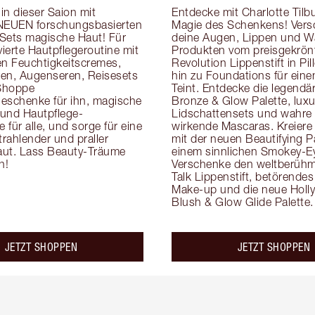
n dieser Saion mit 
Entdecke mit Charlotte Tilbur
NEUEN forschungsbasierten 
Magie des Schenkens! Vers
Sets magische Haut! Für 
deine Augen, Lippen und W
vierte Hautpflegeroutine mit 
Produkten vom preisgekrönt
en Feuchtigkeitscremes, 
Revolution Lippenstift in Pill
en, Augenseren, Reisesets 
hin zu Foundations für einen
Shoppe 
Teint. Entdecke die legendär
eschenke für ihn, magische 
Bronze & Glow Palette, luxur
e und Hautpflege-
Lidschattensets und wahre
für alle, und sorge für eine 
wirkende Mascaras. Kreiere 
trahlender und praller 
mit der neuen Beautifying Pa
ut. Lass Beauty-Träume 
einem sinnlichen Smokey-Ey
n!
Verschenke den weltberühmt
Talk Lippenstift, betörend
Make-up und die neue Holl
Blush & Glow Glide Palette.
JETZT SHOPPEN
JETZT SHOPPEN