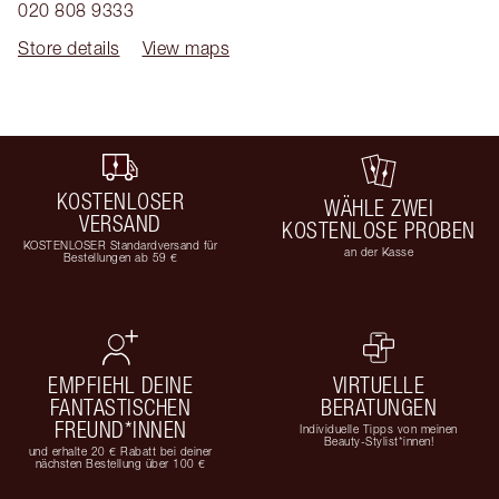
020 808 9333
Store details
View maps
KOSTENLOSER
WÄHLE ZWEI
VERSAND
KOSTENLOSE PROBEN
KOSTENLOSER Standardversand für
an der Kasse
Bestellungen ab 59 €
EMPFIEHL DEINE
VIRTUELLE
FANTASTISCHEN
BERATUNGEN
FREUND*INNEN
Individuelle Tipps von meinen
Beauty-Stylist*innen!
und erhalte 20 € Rabatt bei deiner
nächsten Bestellung über 100 €