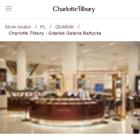
/
/
/
Store locator
PL
GDAŃSK
Charlotte Tilbury - Gdańsk Galeria Bałtycka