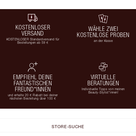
KOSTENLOSER
WÄHLE ZWEI
VERSAND
KOSTENLOSE PROBEN
KOSTENLOSER Standardversand für
an der Kasse
Bestellungen ab 59 €
EMPFIEHL DEINE
VIRTUELLE
FANTASTISCHEN
BERATUNGEN
FREUND*INNEN
Individuelle Tipps von meinen
Beauty-Stylist*innen!
und erhalte 20 € Rabatt bei deiner
nächsten Bestellung über 100 €
STORE-SUCHE