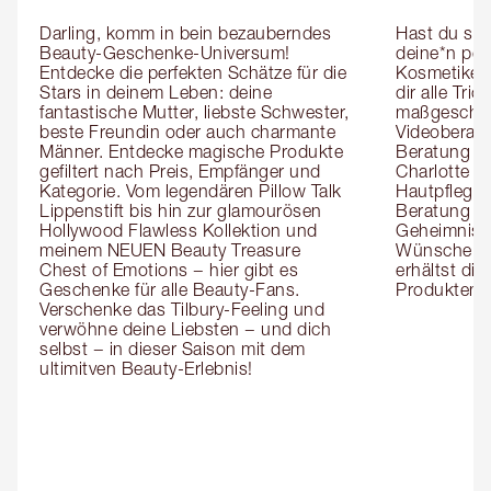
Darling, komm in bein bezauberndes 
Hast du sch
Beauty-Geschenke-Universum! 
deine*n pers
Entdecke die perfekten Schätze für die 
Kosmetiker*
Stars in deinem Leben: deine 
dir alle Tri
fantastische Mutter, liebste Schwester, 
maßgeschnei
beste Freundin oder auch charmante 
Videoberat
Männer. Entdecke magische Produkte 
Beratung mi
gefiltert nach Preis, Empfänger und 
Charlotte g
Kategorie. Vom legendären Pillow Talk 
Hautpflegeex
Lippenstift bis hin zur glamourösen 
Beratung er
Hollywood Flawless Kollektion und 
Geheimnisse
meinem NEUEN Beauty Treasure 
Wünsche zug
Chest of Emotions − hier gibt es 
erhältst die
Geschenke für alle Beauty-Fans. 
Produktemp
Verschenke das Tilbury-Feeling und 
verwöhne deine Liebsten − und dich 
selbst − in dieser Saison mit dem 
ultimitven Beauty-Erlebnis!