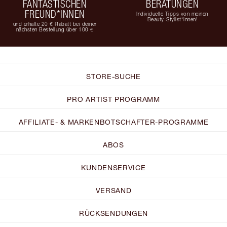
FANTASTISCHEN
BERATUNGEN
FREUND*INNEN
Individuelle Tipps von meinen
Beauty-Stylist*innen!
und erhalte 20 € Rabatt bei deiner
nächsten Bestellung über 100 €
STORE-SUCHE
PRO ARTIST PROGRAMM
AFFILIATE- & MARKENBOTSCHAFTER-PROGRAMME
ABOS
KUNDENSERVICE
VERSAND
RÜCKSENDUNGEN