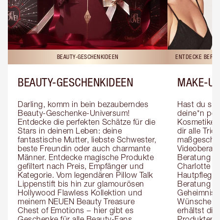
BEAUTY-GESCHENKIDEEN
ENTDECKE BERAT
BEAUTY-GESCHENKIDEEN
MAKE-UP
Darling, komm in bein bezauberndes 
Hast du sch
Beauty-Geschenke-Universum! 
deine*n pers
Entdecke die perfekten Schätze für die 
Kosmetiker*
Stars in deinem Leben: deine 
dir alle Tri
fantastische Mutter, liebste Schwester, 
maßgeschnei
beste Freundin oder auch charmante 
Videoberat
Männer. Entdecke magische Produkte 
Beratung mi
gefiltert nach Preis, Empfänger und 
Charlotte g
Kategorie. Vom legendären Pillow Talk 
Hautpflegeex
Lippenstift bis hin zur glamourösen 
Beratung er
Hollywood Flawless Kollektion und 
Geheimnisse
meinem NEUEN Beauty Treasure 
Wünsche zug
Chest of Emotions − hier gibt es 
erhältst die
Geschenke für alle Beauty-Fans. 
Produktemp