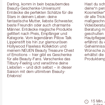
Darling, komm in bein bezauberndes 
Hast du sch
Beauty-Geschenke-Universum! 
deine*n pers
Entdecke die perfekten Schätze für die 
Kosmetiker*
Stars in deinem Leben: deine 
dir alle Tri
fantastische Mutter, liebste Schwester, 
maßgeschnei
beste Freundin oder auch charmante 
Videoberat
Männer. Entdecke magische Produkte 
Beratung mi
gefiltert nach Preis, Empfänger und 
geschulten 
Kategorie. Vom legendären Pillow Talk 
Hautpflegeex
Lippenstift bis hin zur glamourösen 
erfährst du
Hollywood Flawless Kollektion und 
Geheimnisse
meinem NEUEN Beauty Treasure Chest 
Wünsche zug
of Emotions − hier gibt es Geschenke 
erhältst die
für alle Beauty-Fans. Verschenke das 
Produktemp
Tilbury-Feeling und verwöhne deine 
Liebsten − und dich selbst − in dieser 
Saison mit dem ultimitven Beauty-
Erlebnis!
15 Min.