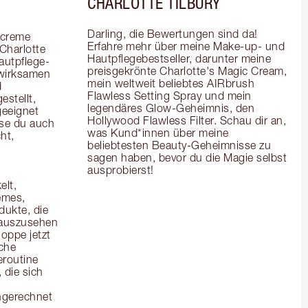
CHARLOTTE TILBURY
Darling, die Bewertungen sind da! 
creme 
Erfahre mehr über meine Make-up- und 
Charlotte 
Hautpflegebestseller, darunter meine 
autpflege-
preisgekrönte Charlotte's Magic Cream, 
wirksamen 
mein weltweit beliebtes AIRbrush 
 
Flawless Setting Spray und mein 
stellt, 
legendäres Glow-Geheimnis, den 
eeignet 
Hollywood Flawless Filter. Schau dir an, 
se du auch 
was Kund*innen über meine 
t, 
beliebtesten Beauty-Geheimnisse zu 
sagen haben, bevor du die Magie selbst 
ausprobierst!
lt, 
mes, 
kte, die 
 auszusehen 
oppe jetzt 
che 
routine 
die sich 
ngerechnet