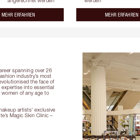
angerechnet werden
werden
about the
MEHR ERFAHREN
MEHR ERFAHREN
 career spanning over 26
fashion industry’s most
volutionised the face of
expertise into essential
or women of any age to
akeup artists’ exclusive
tte’s Magic Skin Clinic –
.