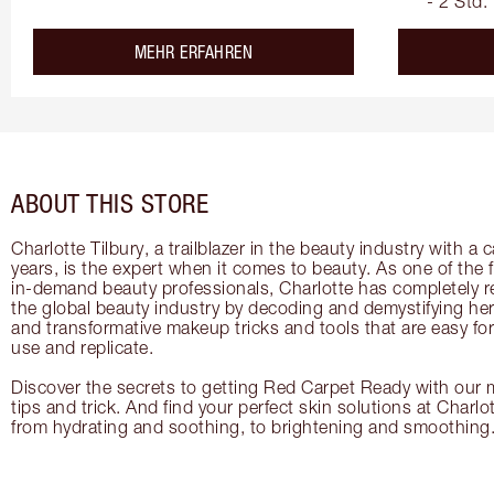
- 2 Std.
about the
MEHR ERFAHREN
ABOUT THIS STORE
Charlotte Tilbury, a trailblazer in the beauty industry with a
years, is the expert when it comes to beauty. As one of the 
in-demand beauty professionals, Charlotte has completely re
the global beauty industry by decoding and demystifying her 
and transformative makeup tricks and tools that are easy f
use and replicate.
Discover the secrets to getting Red Carpet Ready with our m
tips and trick. And find your perfect skin solutions at Charlo
from hydrating and soothing, to brightening and smoothing