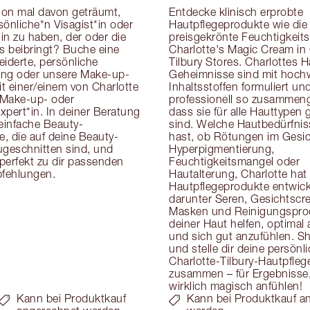
on mal davon geträumt, 
Entdecke klinisch erprobte 
önliche*n Visagist*in oder 
Hautpflegeprodukte wie die 
in zu haben, der oder die 
preisgekrönte Feuchtigkeits
cks beibringt? Buche eine 
Charlotte's Magic Cream in 
derte, persönliche 
Tilbury Stores. Charlottes H
ung oder unsere Make-up-
Geheimnisse sind mit hoch
t einer/einem von Charlotte 
Inhaltsstoffen formuliert und
Make-up- oder 
professionell so zusammenge
pert*in. In deiner Beratung 
dass sie für alle Hauttypen g
 einfache Beauty-
sind. Welche Hautbedürfnis
, die auf deine Beauty-
hast, ob Rötungen im Gesich
eschnitten sind, und 
Hyperpigmentierung, 
 perfekt zu dir passenden 
Feuchtigkeitsmangel oder 
fehlungen.
Hautalterung, Charlotte hat 
Hautpflegeprodukte entwicke
darunter Seren, Gesichtscre
Masken und Reinigungsprodu
deiner Haut helfen, optimal
und sich gut anzufühlen. Sh
und stelle dir deine persönli
Charlotte-Tilbury-Hautpflege
zusammen – für Ergebnisse, 
wirklich magisch anfühlen!
Kann bei Produktkauf
Kann bei Produktkauf a