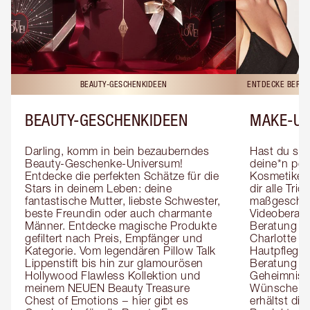
BEAUTY-GESCHENKIDEEN
ENTDECKE BERAT
BEAUTY-GESCHENKIDEEN
MAKE-UP
Darling, komm in bein bezauberndes 
Hast du sch
Beauty-Geschenke-Universum! 
deine*n pers
Entdecke die perfekten Schätze für die 
Kosmetiker*
Stars in deinem Leben: deine 
dir alle Tri
fantastische Mutter, liebste Schwester, 
maßgeschnei
beste Freundin oder auch charmante 
Videoberat
Männer. Entdecke magische Produkte 
Beratung mi
gefiltert nach Preis, Empfänger und 
Charlotte g
Kategorie. Vom legendären Pillow Talk 
Hautpflegeex
Lippenstift bis hin zur glamourösen 
Beratung er
Hollywood Flawless Kollektion und 
Geheimnisse
meinem NEUEN Beauty Treasure 
Wünsche zug
Chest of Emotions − hier gibt es 
erhältst die