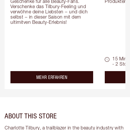
Geschenke für alle Beauty-Fans. 
Produktemp
Verschenke das Tilbury-Feeling und 
verwöhne deine Liebsten − und dich 
selbst − in dieser Saison mit dem 
ultimitven Beauty-Erlebnis!
15 Min.
- 2 Std.
about the
MEHR ERFAHREN
ABOUT THIS STORE
Charlotte Tilbury, a trailblazer in the beauty industry with