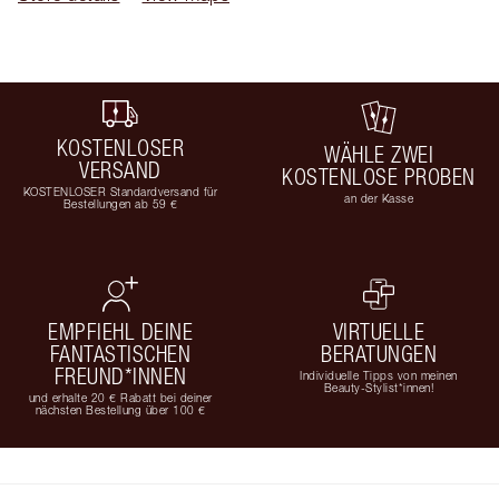
KOSTENLOSER
WÄHLE ZWEI
VERSAND
KOSTENLOSE PROBEN
KOSTENLOSER Standardversand für
an der Kasse
Bestellungen ab 59 €
EMPFIEHL DEINE
VIRTUELLE
FANTASTISCHEN
BERATUNGEN
FREUND*INNEN
Individuelle Tipps von meinen
Beauty-Stylist*innen!
und erhalte 20 € Rabatt bei deiner
nächsten Bestellung über 100 €