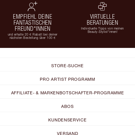
EMPFIEHL DEINE
VIRTUELLE
FANTASTISCHEN
BERATUNGEN
FREUND*INNEN
Individuelle Tipps von meinen
Beauty-Stylist*innen!
und erhalte 20 € Rabatt bei deiner
nächsten Bestellung über 100 €
STORE-SUCHE
PRO ARTIST PROGRAMM
AFFILIATE- & MARKENBOTSCHAFTER-PROGRAMME
ABOS
KUNDENSERVICE
VERSAND