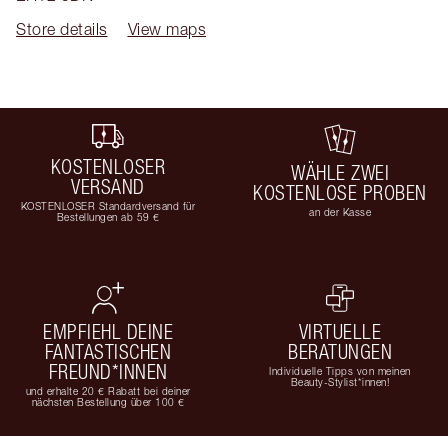
Store details
View maps
KOSTENLOSER
WÄHLE ZWEI
VERSAND
KOSTENLOSE PROBEN
KOSTENLOSER Standardversand für
an der Kasse
Bestellungen ab 59 €
EMPFIEHL DEINE
VIRTUELLE
FANTASTISCHEN
BERATUNGEN
FREUND*INNEN
Individuelle Tipps von meinen
Beauty-Stylist*innen!
und erhalte 20 € Rabatt bei deiner
nächsten Bestellung über 100 €