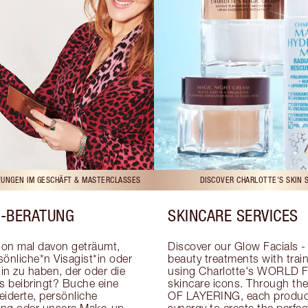
UNGEN IM GESCHÄFT & MASTERCLASSES
DISCOVER CHARLOTTE'S SKIN 
-BERATUNG
SKINCARE SERVICES
on mal davon geträumt, 
Discover our Glow Facials - 
önliche*n Visagist*in oder 
beauty treatments with traine
in zu haben, der oder die 
using Charlotte's WORLD 
cks beibringt? Buche eine 
skincare icons. Through t
derte, persönliche 
OF LAYERING, each product
ung oder unsere Make-up-
synergy to create the perfect