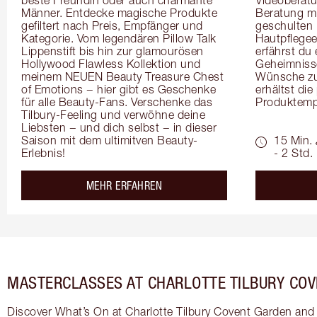
Männer. Entdecke magische Produkte 
Beratung mi
gefiltert nach Preis, Empfänger und 
geschulten 
Kategorie. Vom legendären Pillow Talk 
Hautpflegeex
Lippenstift bis hin zur glamourösen 
erfährst du
Hollywood Flawless Kollektion und 
Geheimnisse
meinem NEUEN Beauty Treasure Chest 
Wünsche zug
of Emotions − hier gibt es Geschenke 
erhältst die
für alle Beauty-Fans. Verschenke das 
Produktemp
Tilbury-Feeling und verwöhne deine 
Liebsten − und dich selbst − in dieser 
Saison mit dem ultimitven Beauty-
15 Min.
Erlebnis!
- 2 Std.
about the
MEHR ERFAHREN
MASTERCLASSES AT CHARLOTTE TILBURY CO
Discover What’s On at Charlotte Tilbury Covent Garden and 