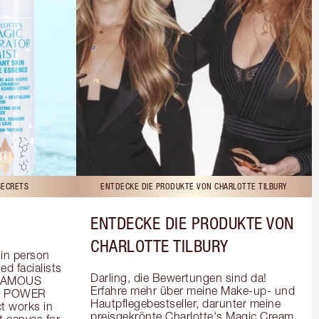
SECRETS
ENTDECKE DIE PRODUKTE VON CHARLOTTE TILBURY
ENTDECKE DIE PRODUKTE VON
CHARLOTTE TILBURY
in person 
d facialists 
Darling, die Bewertungen sind da! 
FAMOUS 
Erfahre mehr über meine Make-up- und 
he POWER 
Hautpflegebestseller, darunter meine 
 works in 
preisgekrönte Charlotte's Magic Cream, 
 canvas for 