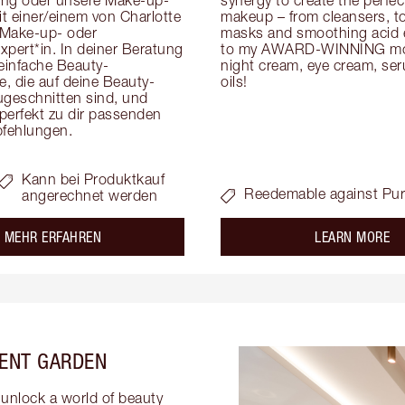
t einer/einem von Charlotte 
makeup – from cleansers, ton
Make-up- oder 
masks and smoothing acid ex
pert*in. In deiner Beratung 
to my AWARD-WINNING mois
 einfache Beauty-
night cream, eye cream, seru
, die auf deine Beauty-
oils!
eschnitten sind, und 
 perfekt zu dir passenden 
fehlungen.
Kann bei Produktkauf
Reedemable against Pu
angerechnet werden
about the
ab
MEHR ERFAHREN
LEARN MORE
VENT GARDEN
unlock a world of beauty