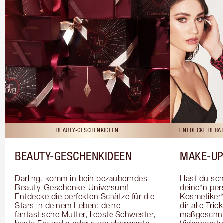
BEAUTY-GESCHENKIDEEN
ENTDECKE BERAT
BEAUTY-GESCHENKIDEEN
MAKE-UP
Darling, komm in bein bezauberndes 
Hast du sch
Beauty-Geschenke-Universum! 
deine*n pers
Entdecke die perfekten Schätze für die 
Kosmetiker*
Stars in deinem Leben: deine 
dir alle Tri
fantastische Mutter, liebste Schwester, 
maßgeschnei
beste Freundin oder auch charmante 
Videoberat