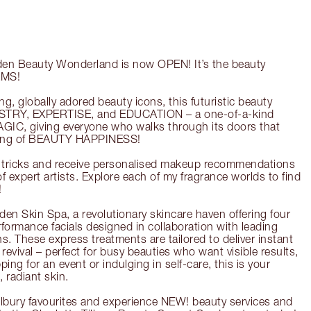
den Beauty Wonderland is now OPEN! It’s the beauty
AMS!
, globally adored beauty icons, this futuristic beauty
TISTRY, EXPERTISE, and EDUCATION – a one-of-a-kind
AGIC, giving everyone who walks through its doors that
eling of BEAUTY HAPPINESS!
y tricks and receive personalised makeup recommendations
f expert artists. Explore each of my fragrance worlds to find
!
en Skin Spa, a revolutionary skincare haven offering four
erformance facials designed in collaboration with leading
ns. These express treatments are tailored to deliver instant
revival – perfect for busy beauties who want visible results,
ing for an event or indulging in self-care, this is your
, radiant skin.
ilbury favourites and experience NEW! beauty services and