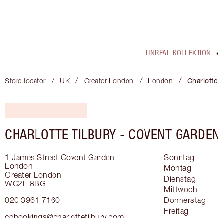
UNREAL KOLLEKTION
/
/
/
/
Store locator
UK
Greater London
London
Charlotte
CHARLOTTE TILBURY -
COVENT GARDE
1 James Street
Covent Garden
Sonntag
London
Montag
Greater London
Dienstag
WC2E 8BG
Mittwoch
020 3961 7160
Donnerstag
Freitag
cgbookings@charlottetilbury.com