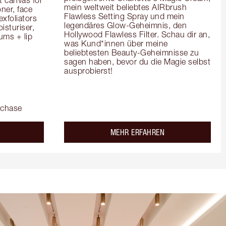
mein weltweit beliebtes AIRbrush 
er, face 
Flawless Setting Spray und mein 
foliators 
legendäres Glow-Geheimnis, den 
turiser, 
Hollywood Flawless Filter. Schau dir an, 
ms + lip 
was Kund*innen über meine 
beliebtesten Beauty-Geheimnisse zu 
sagen haben, bevor du die Magie selbst 
ausprobierst!
rchase
out the
about the
MEHR ERFAHREN