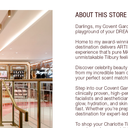
ABOUT THIS STORE
Darlings, my Covent Gar
playground of your DRE
Home to my award-winning
destination delivers AR
experience that’s pure M
unmistakable Tilbury fe
Discover celebrity beaut
from my incredible team o
your perfect scent match
Step into our Covent Gard
clinically proven, high-p
facialists and aestheticia
glow, hydration, and skin 
fast. Whether you're prepp
destination for expert-led
To shop your Charlotte T