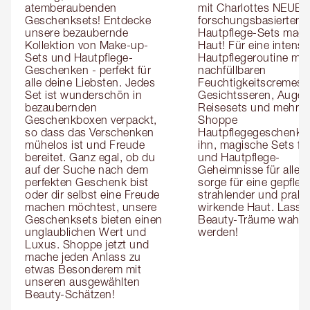
atemberaubenden 
mit Charlottes NEUEN 
Geschenksets! Entdecke 
forschungsbasierten 
unsere bezaubernde 
Hautpflege-Sets magi
Kollektion von Make-up-
Haut! Für eine intensivi
Sets und Hautpflege-
Hautpflegeroutine mit 
Geschenken - perfekt für 
nachfüllbaren 
alle deine Liebsten. Jedes 
Feuchtigkeitscremes, 
Set ist wunderschön in 
Gesichtsseren, Augens
bezaubernden 
Reisesets und mehr! 
Geschenkboxen verpackt, 
Shoppe 
so dass das Verschenken 
Hautpflegegeschenke f
mühelos ist und Freude 
ihn, magische Sets für 
bereitet. Ganz egal, ob du 
und Hautpflege-
auf der Suche nach dem 
Geheimnisse für alle, 
perfekten Geschenk bist 
sorge für eine gepflegt
oder dir selbst eine Freude 
strahlender und praller
machen möchtest, unsere 
wirkende Haut. Lass 
Geschenksets bieten einen 
Beauty-Träume wahr 
unglaublichen Wert und 
werden!
Luxus. Shoppe jetzt und 
mache jeden Anlass zu 
etwas Besonderem mit 
unseren ausgewählten 
Beauty-Schätzen!