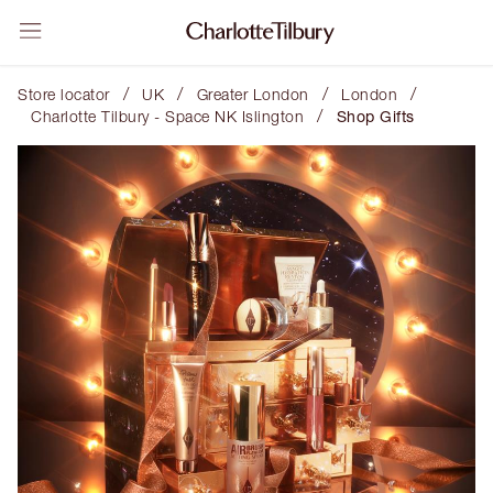
/
/
/
/
Store locator
UK
Greater London
London
/
Charlotte Tilbury - Space NK Islington
Shop Gifts