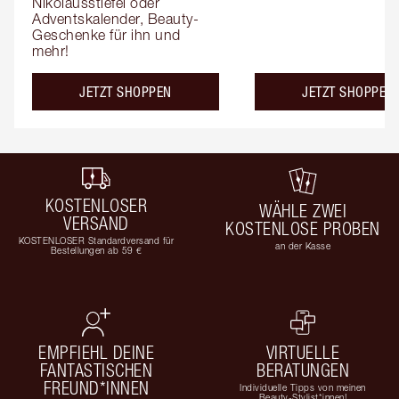
Nikolausstiefel oder 
Adventskalender, Beauty-
Geschenke für ihn und 
mehr!
JETZT SHOPPEN
JETZT SHOPPEN
KOSTENLOSER
WÄHLE ZWEI
VERSAND
KOSTENLOSE PROBEN
KOSTENLOSER Standardversand für
an der Kasse
Bestellungen ab 59 €
EMPFIEHL DEINE
VIRTUELLE
FANTASTISCHEN
BERATUNGEN
FREUND*INNEN
Individuelle Tipps von meinen
Beauty-Stylist*innen!