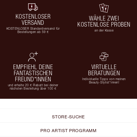
KOSTENLOSER
WÄHLE ZWEI
VERSAND
KOSTENLOSE PROBEN
KOSTENLOSER Standardversand für
an der Kasse
Bestellungen ab 59 €
EMPFIEHL DEINE
VIRTUELLE
FANTASTISCHEN
BERATUNGEN
FREUND*INNEN
Individuelle Tipps von meinen
Beauty-Stylist*innen!
und erhalte 20 € Rabatt bei deiner
nächsten Bestellung über 100 €
STORE-SUCHE
PRO ARTIST PROGRAMM