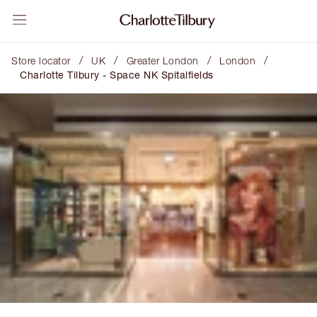
/
/
/
/
Store locator
UK
Greater London
London
Charlotte Tilbury - Space NK Spitalfields