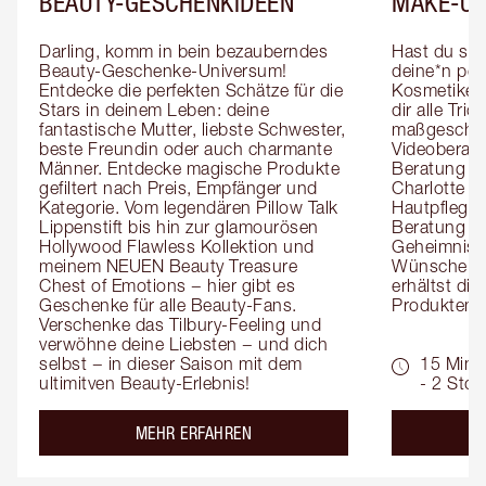
BEAUTY-GESCHENKIDEEN
MAKE-UP
Darling, komm in bein bezauberndes 
Hast du sch
Beauty-Geschenke-Universum! 
deine*n pers
Entdecke die perfekten Schätze für die 
Kosmetiker*
Stars in deinem Leben: deine 
dir alle Tri
fantastische Mutter, liebste Schwester, 
maßgeschnei
beste Freundin oder auch charmante 
Videoberat
Männer. Entdecke magische Produkte 
Beratung mi
gefiltert nach Preis, Empfänger und 
Charlotte g
Kategorie. Vom legendären Pillow Talk 
Hautpflegeex
Lippenstift bis hin zur glamourösen 
Beratung er
Hollywood Flawless Kollektion und 
Geheimnisse
meinem NEUEN Beauty Treasure 
Wünsche zug
Chest of Emotions − hier gibt es 
erhältst die
Geschenke für alle Beauty-Fans. 
Produktemp
Verschenke das Tilbury-Feeling und 
verwöhne deine Liebsten − und dich 
selbst − in dieser Saison mit dem 
15 Min.
ultimitven Beauty-Erlebnis!
- 2 Std.
about the
MEHR ERFAHREN