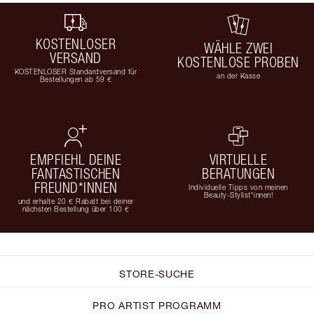
KOSTENLOSER
WÄHLE ZWEI
VERSAND
KOSTENLOSE PROBEN
KOSTENLOSER Standardversand für
an der Kasse
Bestellungen ab 59 €
EMPFIEHL DEINE
VIRTUELLE
FANTASTISCHEN
BERATUNGEN
FREUND*INNEN
Individuelle Tipps von meinen
Beauty-Stylist*innen!
und erhalte 20 € Rabatt bei deiner
nächsten Bestellung über 100 €
STORE-SUCHE
PRO ARTIST PROGRAMM