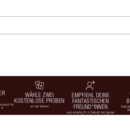
ER
WÄHLE ZWEI
EMPFIEHL DEINE
KOSTENLOSE PROBEN
FANTASTISCHEN
B
rsand für
FREUND*INNEN
an der Kasse
Indivi
9 €
B
und erhalte 20 € Rabatt bei deiner
nächsten Bestellung über 100 €