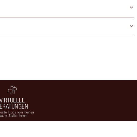
VIRTUELLE
ERATUNGEN
duelle Tipps von meinen
eauty-Stylist*innen!