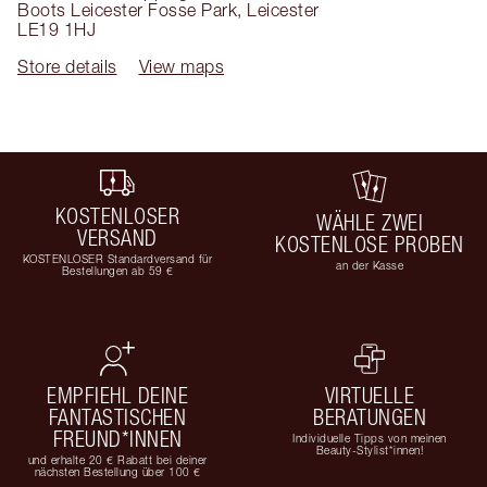
Boots Leicester Fosse Park
,
Leicester
LE19 1HJ
Store details
View maps
KOSTENLOSER
WÄHLE ZWEI
VERSAND
KOSTENLOSE PROBEN
KOSTENLOSER Standardversand für
an der Kasse
Bestellungen ab 59 €
EMPFIEHL DEINE
VIRTUELLE
FANTASTISCHEN
BERATUNGEN
FREUND*INNEN
Individuelle Tipps von meinen
Beauty-Stylist*innen!
und erhalte 20 € Rabatt bei deiner
nächsten Bestellung über 100 €