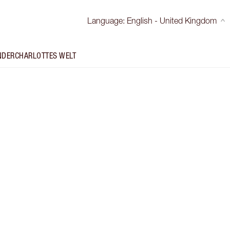
Language
:
English - United Kingdom
NDER
CHARLOTTES WELT