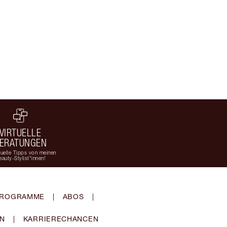
VIRTUELLE
ERATUNGEN
duelle Tipps von meinen
eauty-Stylist*innen!
-PROGRAMME
|
ABOS
|
EN
|
KARRIERECHANCEN