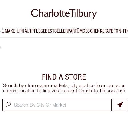
MAKE-UP
HAUTPFLEGE
BESTSELLER
PARFÜM
GESCHENKE
FARBTON-FI
e
FIND A STORE
Search by store name, markets, city post code or use your
current location to find your closest Charlotte Tilbury store