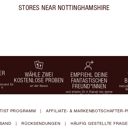
STORES NEAR
NOTTINGHAMSHIRE
ER
WÄHLE ZWEI
EMPFIEHL DEINE
KOSTENLOSE PROBEN
FANTASTISCHEN
B
rsand für
FREUND*INNEN
an der Kasse
Indivi
9 €
B
und erhalte 20 € Rabatt bei deiner
nächsten Bestellung über 100 €
TIST PROGRAMM
|
AFFILIATE- & MARKENBOTSCHAFTER
SAND
|
RÜCKSENDUNGEN
|
HÄUFIG GESTELLTE FRAG