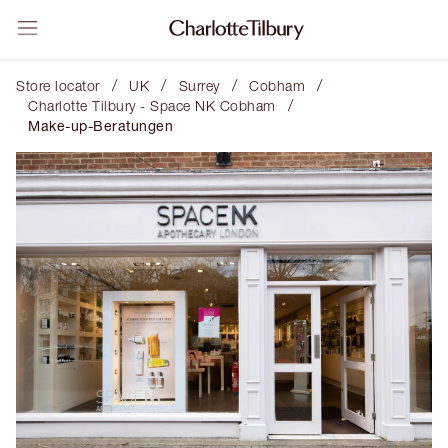
/
/
/
/
Store locator
UK
Surrey
Cobham
/
Charlotte Tilbury - Space NK Cobham
Make-up-Beratungen