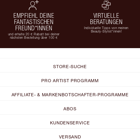
EMPFIEHL DEINE
VIRTUELLE
FANTASTISCHEN
BERATUNGEN
FREUND*INNEN
Individuelle Tipps von meinen
Beauty-Stylist*innen!
und erhalte 20 € Rabatt bei deiner
nächsten Bestellung über 100 €
STORE-SUCHE
PRO ARTIST PROGRAMM
AFFILIATE- & MARKENBOTSCHAFTER-PROGRAMME
ABOS
KUNDENSERVICE
VERSAND