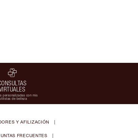
CONSULTAS
VIRTUALES
s personalizadas con mis
stilistas de belleza
ORES Y AFILIZACIÓN
|
UNTAS FRECUENTES
|