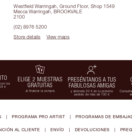
Westfield Warringah, Ground Floor, Shop 1549
Mecca Warringah
,
BROOKVALE
2100
(02) 8976 5200
Store details
View maps
ITO
ELIGE 2 MUESTRAS
PRESÉNTANOS A TUS
con los
GRATUITAS
FABULOSAS AMIGAS
59 €
al finalizar la compra
y ahórrate 20 € en tu próximo
Consulta
pedido de más de 100 €
e
S
|
PROGRAMA PRO ARTIST
|
PROGRAMAS DE EMBAJAD
NCIÓN AL CLIENTE
|
ENVÍO
|
DEVOLUCIONES
|
PREG