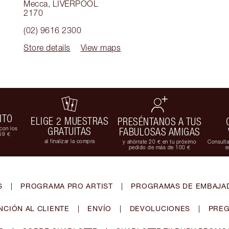
Mecca
,
LIVERPOOL
2170
(02) 9616 2300
Store details
View maps
ITO
ELIGE 2 MUESTRAS
PRESÉNTANOS A TUS
con los
GRATUITAS
FABULOSAS AMIGAS
59 €
al finalizar la compra
y ahórrate 20 € en tu próximo
Consulta
pedido de más de 100 €
e
S
|
PROGRAMA PRO ARTIST
|
PROGRAMAS DE EMBAJAD
NCIÓN AL CLIENTE
|
ENVÍO
|
DEVOLUCIONES
|
PREG