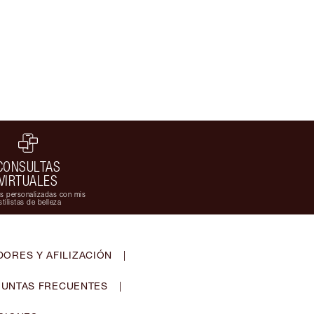
CONSULTAS
VIRTUALES
s personalizadas con mis
stilistas de belleza
ORES Y AFILIZACIÓN
|
UNTAS FRECUENTES
|