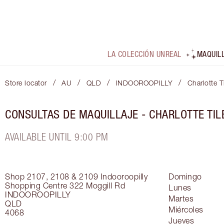
LA COLECCIÓN UNREAL
MAQUIL
/
/
/
/
Store locator
AU
QLD
INDOOROOPILLY
Charlotte T
CONSULTAS DE MAQUILLAJE - CHARLOTTE TIL
AVAILABLE UNTIL 9:00 PM
Shop 2107, 2108 & 2109
Indooroopilly
Domingo
Shopping Centre 322 Moggill Rd
Lunes
INDOOROOPILLY
Martes
QLD
Miércoles
4068
Jueves