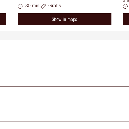
a t
30 min.
Gratis
Show in maps