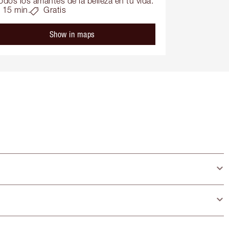
odos los amantes de la belleza en tu vida.
15 min.
Gratis
Show in maps