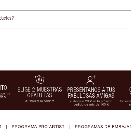
ductos?
ITO
ELIGE 2 MUESTRAS
PRESÉNTANOS A TUS
con los
GRATUITAS
FABULOSAS AMIGAS
59 €
al finalizar la compra
y ahórrate 20 € en tu próximo
Consulta
pedido de más de 100 €
e
S
|
PROGRAMA PRO ARTIST
|
PROGRAMAS DE EMBAJAD