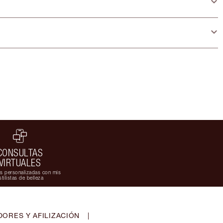
CONSULTAS
VIRTUALES
s personalizadas con mis
stilistas de belleza
ORES Y AFILIZACIÓN
|