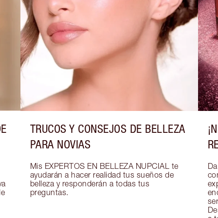
DE
TRUCOS Y CONSEJOS DE BELLEZA
¡
PARA NOVIAS
R
Mis EXPERTOS EN BELLEZA NUPCIAL te 
Dar
ayudarán a hacer realidad tus sueños de 
co
a 
belleza y responderán a todas tus 
exp
e 
preguntas.
en
se
De