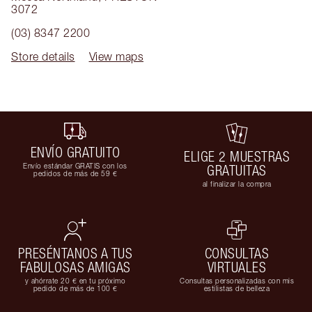
3072
(03) 8347 2200
Store details
View maps
ENVÍO GRATUITO
ELIGE 2 MUESTRAS
Envío estándar GRATIS con los
GRATUITAS
pedidos de más de 59 €
al finalizar la compra
PRESÉNTANOS A TUS
CONSULTAS
FABULOSAS AMIGAS
VIRTUALES
y ahórrate 20 € en tu próximo
Consultas personalizadas con mis
pedido de más de 100 €
estilistas de belleza