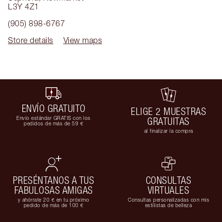
L3Y 4Z1
(905) 898-6767
Store details
View maps
ENVÍO GRATUITO
ELIGE 2 MUESTRAS
Envío estándar GRATIS con los
GRATUITAS
pedidos de más de 59 €
al finalizar la compra
PRESÉNTANOS A TUS
CONSULTAS
FABULOSAS AMIGAS
VIRTUALES
y ahórrate 20 € en tu próximo
Consultas personalizadas con mis
pedido de más de 100 €
estilistas de belleza