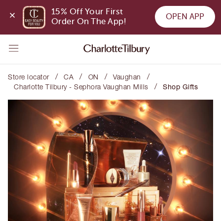
15% Off Your First 
OPEN APP
Order On The App!
/
/
/
/
Store locator
CA
ON
Vaughan
/
Charlotte Tilbury - Sephora Vaughan Mills
Shop Gifts