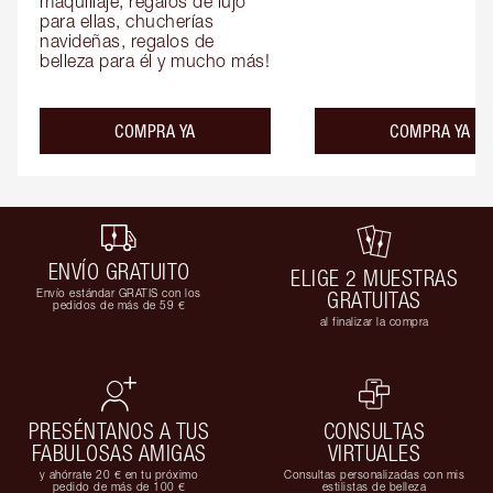
maquillaje, regalos de lujo 
para ellas, chucherías 
navideñas, regalos de 
belleza para él y mucho más!
COMPRA YA
COMPRA YA
ENVÍO GRATUITO
ELIGE 2 MUESTRAS
Envío estándar GRATIS con los
GRATUITAS
pedidos de más de 59 €
al finalizar la compra
PRESÉNTANOS A TUS
CONSULTAS
FABULOSAS AMIGAS
VIRTUALES
y ahórrate 20 € en tu próximo
Consultas personalizadas con mis
pedido de más de 100 €
estilistas de belleza