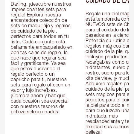
Darling, ¡descubre nuestros 
impresionantes sets para 
Regala una piel mágica
regalo! Explora nuestra 
esta temporada con lo
encantadora colección de 
NUEVOS sets de Charl
sets de maquillaje y regalos 
para el cuidado de la pi
de cuidado de la piel, 
basados en la ciencia. 
perfectos para todos en tu 
Potencia su rutina con
lista. Cada conjunto está 
regalos mágicos para e
bellamente empaquetado en 
cuidado de la piel que 
bonitas cajas de regalo, lo 
incluyen productos 
que hace que regalar sea 
recargables como cre
fácil y gratificante. Ya sea 
hidratantes, suero para
que estés buscando el 
rostro, suero para los 
regalo perfecto o un 
kits de viaje, ¡y mucho
capricho para ti, nuestros 
Adquiere regalos para e
sets para regalo ofrecen un 
cuidado de la piel para 
valor y lujo increíbles. 
sets mágicos para ella 
¡Compra ahora y haz que 
secretos para el cuida
cada ocasión sea especial 
la piel para todo el mu
con nuestros tesoros de 
para que luzcan una pi
belleza seleccionados!
hidratada, más 
resplandeciente y tersa
realidad sus sueños de
belleza!