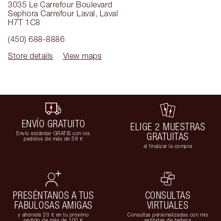
3035 Le Carrefour Boulevard
Sephora Carrefour Laval
,
Laval
H7T 1C8
(450) 688-8886
Store details
View maps
ENVÍO GRATUITO
ELIGE 2 MUESTRAS
Envío estándar GRATIS con los
GRATUITAS
pedidos de más de 59 €
al finalizar la compra
PRESÉNTANOS A TUS
CONSULTAS
FABULOSAS AMIGAS
VIRTUALES
y ahórrate 20 € en tu próximo
Consultas personalizadas con mis
pedido de más de 100 €
estilistas de belleza