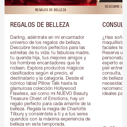
DESCUBRE LAS 
REGALOS DE BELLEZA
REGALOS DE BELLEZA
CONSULT
Darling, adéntrate en mi encantador 
¿Has soñado
universo de los regalos de belleza. 
maquillista 
Descubre tesoros perfectos para las 
faciales te 
estrellas de tu vida: tu fabulosa madre, 
Reserva una
tu querida hija, tus mejores amigos y 
personaliza
los hombres encantadores que te 
experto en m
rodean. Explora productos mágicos 
piel entrena
clasificados según el precio, el 
consulta, de
destinatario y la categoría. Desde el 
de belleza 
icónico labial Pillow Talk hasta la 
necesidades
glamurosa colección Hollywood 
recomendaci
Flawless, así como mi NUEVO Beauty 
ideales para 
Treasure Chest of Emotions, hay un 
regalo perfecto para cada amante de la 
belleza. Regala la magia de Charlotte 
Tilbury y consiéntete a ti y a tus seres 
queridos con la máxima experiencia de 
belleza en esta temporada.