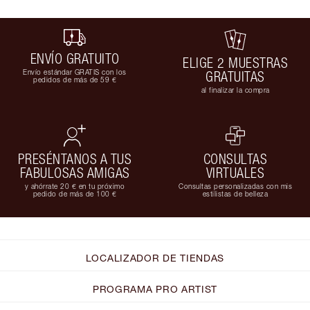
ENVÍO GRATUITO
ELIGE 2 MUESTRAS
Envío estándar GRATIS con los
GRATUITAS
pedidos de más de 59 €
al finalizar la compra
PRESÉNTANOS A TUS
CONSULTAS
FABULOSAS AMIGAS
VIRTUALES
y ahórrate 20 € en tu próximo
Consultas personalizadas con mis
pedido de más de 100 €
estilistas de belleza
LOCALIZADOR DE TIENDAS
PROGRAMA PRO ARTIST