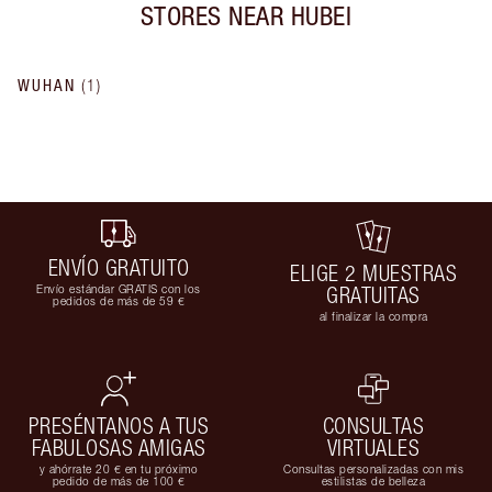
STORES NEAR
HUBEI
WUHAN
(
1
)
ENVÍO GRATUITO
ELIGE 2 MUESTRAS
Envío estándar GRATIS con los
GRATUITAS
pedidos de más de 59 €
al finalizar la compra
PRESÉNTANOS A TUS
CONSULTAS
FABULOSAS AMIGAS
VIRTUALES
y ahórrate 20 € en tu próximo
Consultas personalizadas con mis
pedido de más de 100 €
estilistas de belleza