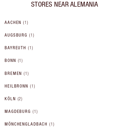
STORES NEAR
ALEMANIA
AACHEN
(
1
)
AUGSBURG
(
1
)
BAYREUTH
(
1
)
BONN
(
1
)
BREMEN
(
1
)
HEILBRONN
(
1
)
KÖLN
(
2
)
MAGDEBURG
(
1
)
MÖNCHENGLADBACH
(
1
)