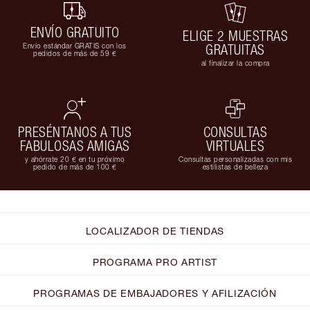
ENVÍO GRATUITO
ELIGE 2 MUESTRAS
Envío estándar GRATIS con los
GRATUITAS
pedidos de más de 59 €
al finalizar la compra
PRESÉNTANOS A TUS
CONSULTAS
FABULOSAS AMIGAS
VIRTUALES
y ahórrate 20 € en tu próximo
Consultas personalizadas con mis
pedido de más de 100 €
estilistas de belleza
LOCALIZADOR DE TIENDAS
PROGRAMA PRO ARTIST
PROGRAMAS DE EMBAJADORES Y AFILIZACIÓN