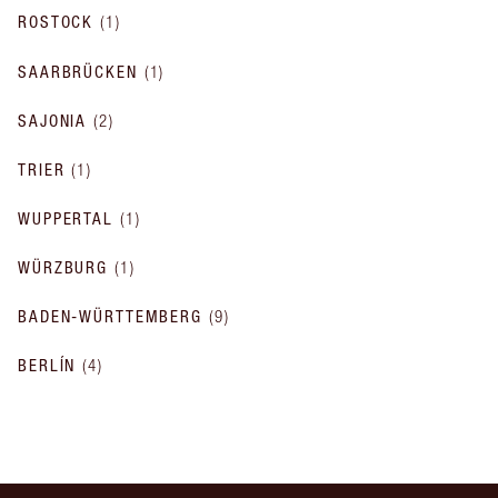
ROSTOCK
(
1
)
SAARBRÜCKEN
(
1
)
SAJONIA
(
2
)
TRIER
(
1
)
WUPPERTAL
(
1
)
WÜRZBURG
(
1
)
BADEN-WÜRTTEMBERG
(
9
)
BERLÍN
(
4
)