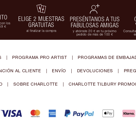
ITO
ELIGE 2 MUESTRAS
PRESÉNTANOS A TUS
con los
GRATUITAS
FABULOSAS AMIGAS
59 €
al finalizar la compra
y ahórrate 20 € en tu próximo
Consulta
pedido de más de 100 €
e
S
|
PROGRAMA PRO ARTIST
|
PROGRAMAS DE EMBAJAD
NCIÓN AL CLIENTE
|
ENVÍO
|
DEVOLUCIONES
|
PREG
O
|
SOBRE CHARLOTTE
|
CHARLOTTE TILBURY PROMO