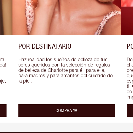
POR DESTINATARIO
P
ra 
Haz realidad los sueños de belleza de tus 
De
a! 
seres queridos con la selección de regalos 
el 
de belleza de Charlotte para él, para ella, 
pr
para madres y para amantes del cuidado de 
qu
e, 
la piel.
es
ti
de
im
COMPRA YA