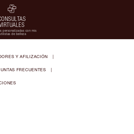
CONSULTAS
VIRTUALES
s personalizadas con mis
stilistas de belleza
ORES Y AFILIZACIÓN
|
UNTAS FRECUENTES
|
CIONES