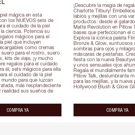
EL
¡Descubre la magia de regala
Charlotte Tilbury! Embellece 
piel mágica en esta 
labios y mejillas con una var
con los NUEVOS sets de 
productos: desde el galardon
ra el cuidado de la piel 
Matte Revolution en Pillow T
a ciencia. Potencia su 
bases que perfeccionan el cu
egalos mágicos para el 
Explora la icónica paleta Film
a piel que incluyen 
Bronze & Glow, suntuosos s
ecargables como cremas 
sombras para ojos y milagro
 suero para el rostro, suero 
máscaras de pestañas. Crea
s, kits de viaje, ¡y mucho 
fiesta con la nueva Beautyve
re regalos para el cuidado 
y unos sensuales ojos ahum
ara él, sets mágicos para ella 
Regala el mundialmente famo
ara el cuidado de la piel 
Pillow Talk, deslumbrante ma
l mundo para que luzcan 
para las mejillas, y la nueva 
ratada, más resplandeciente 
Hollywood Blush & Glow Gli
z realidad sus sueños de 
COMPRA YA
COMPRA YA