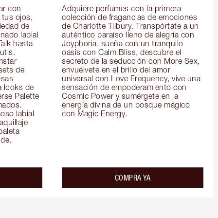
r con 
Adquiere perfumes con la primera 
tus ojos, 
colección de fragancias de emociones 
iedad de 
de Charlotte Tilbury. Transpórtate a un 
ado labial 
auténtico paraíso lleno de alegría con 
alk hasta 
Joyphoria, sueña con un tranquilo 
tis. 
oasis con Calm Bliss, descubre el 
star 
secreto de la seducción con More Sex, 
ets de 
envuélvete en el brillo del amor 
sas 
universal con Love Frequency, vive una 
 looks de 
sensación de empoderamiento con 
rse Palette 
Cosmic Power y sumérgete en la 
ados. 
energía divina de un bosque mágico 
so labial 
con Magic Energy.
quillaje 
paleta 
de.
COMPRA YA