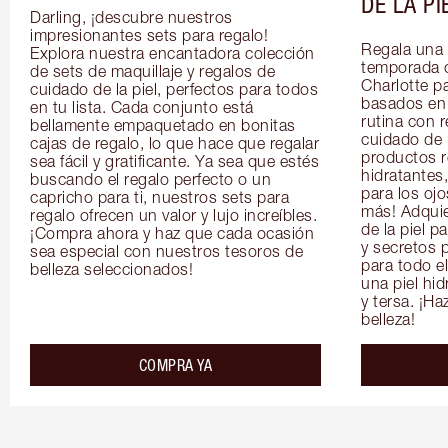
DE LA PI
Darling, ¡descubre nuestros 
impresionantes sets para regalo! 
Regala una 
Explora nuestra encantadora colección 
temporada 
de sets de maquillaje y regalos de 
Charlotte pa
cuidado de la piel, perfectos para todos 
basados en l
en tu lista. Cada conjunto está 
rutina con r
bellamente empaquetado en bonitas 
cuidado de l
cajas de regalo, lo que hace que regalar 
productos r
sea fácil y gratificante. Ya sea que estés 
hidratantes,
buscando el regalo perfecto o un 
para los ojo
capricho para ti, nuestros sets para 
más! Adquie
regalo ofrecen un valor y lujo increíbles. 
de la piel p
¡Compra ahora y haz que cada ocasión 
y secretos p
sea especial con nuestros tesoros de 
para todo e
belleza seleccionados!
una piel hid
y tersa. ¡Ha
belleza!
COMPRA YA