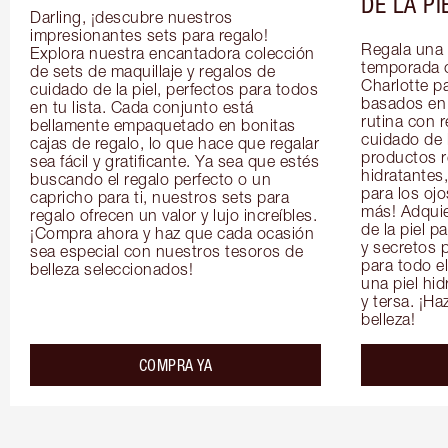
DE LA PI
Darling, ¡descubre nuestros 
impresionantes sets para regalo! 
Regala una 
Explora nuestra encantadora colección 
temporada 
de sets de maquillaje y regalos de 
Charlotte pa
cuidado de la piel, perfectos para todos 
basados en l
en tu lista. Cada conjunto está 
rutina con r
bellamente empaquetado en bonitas 
cuidado de l
cajas de regalo, lo que hace que regalar 
productos r
sea fácil y gratificante. Ya sea que estés 
hidratantes,
buscando el regalo perfecto o un 
para los ojo
capricho para ti, nuestros sets para 
más! Adquie
regalo ofrecen un valor y lujo increíbles. 
de la piel p
¡Compra ahora y haz que cada ocasión 
y secretos p
sea especial con nuestros tesoros de 
para todo e
belleza seleccionados!
una piel hid
y tersa. ¡Ha
belleza!
COMPRA YA