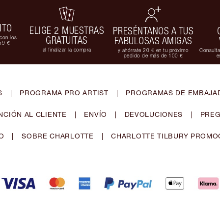
ITO
ELIGE 2 MUESTRAS
PRESÉNTANOS A TUS
con los
GRATUITAS
FABULOSAS AMIGAS
59 €
al finalizar la compra
y ahórrate 20 € en tu próximo
Consulta
pedido de más de 100 €
e
S
|
PROGRAMA PRO ARTIST
|
PROGRAMAS DE EMBAJAD
NCIÓN AL CLIENTE
|
ENVÍO
|
DEVOLUCIONES
|
PREG
O
|
SOBRE CHARLOTTE
|
CHARLOTTE TILBURY PROMO