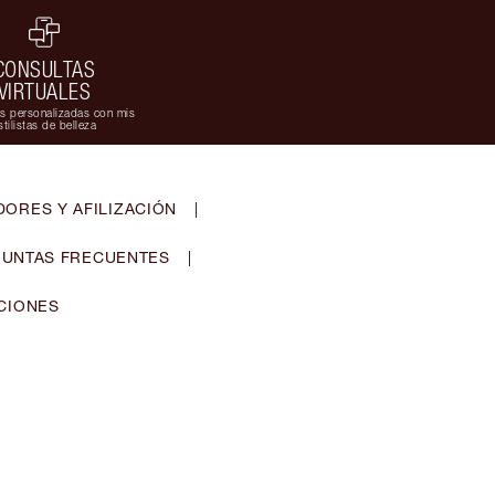
CONSULTAS
VIRTUALES
s personalizadas con mis
stilistas de belleza
ORES Y AFILIZACIÓN
|
UNTAS FRECUENTES
|
CIONES