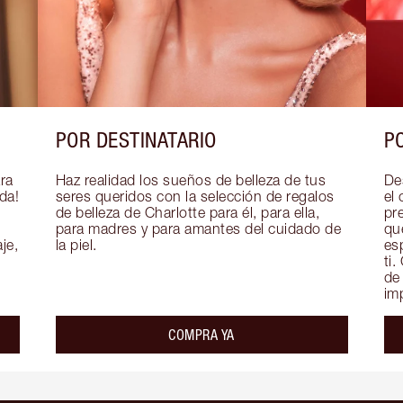
POR DESTINATARIO
P
ra 
Haz realidad los sueños de belleza de tus 
De
a! 
seres queridos con la selección de regalos 
el 
de belleza de Charlotte para él, para ella, 
pr
para madres y para amantes del cuidado de 
qu
e, 
la piel.
es
ti
de
im
COMPRA YA