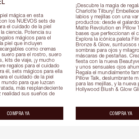
EL
¡Descubre la magia de regala
Charlotte Tilbury! Embellece 
piel mágica en esta 
labios y mejillas con una var
con los NUEVOS sets de 
productos: desde el galardon
ra el cuidado de la piel 
Matte Revolution en Pillow T
a ciencia. Potencia su 
bases que perfeccionan el cu
egalos mágicos para el 
Explora la icónica paleta Film
a piel que incluyen 
Bronze & Glow, suntuosos s
ecargables como cremas 
sombras para ojos y milagro
 suero para el rostro, suero 
máscaras de pestañas. Crea
s, kits de viaje, ¡y mucho 
fiesta con la nueva Beautyve
re regalos para el cuidado 
y unos sensuales ojos ahum
ara él, sets mágicos para ella 
Regala el mundialmente famo
ara el cuidado de la piel 
Pillow Talk, deslumbrante ma
l mundo para que luzcan 
para las mejillas, y la nueva 
ratada, más resplandeciente 
Hollywood Blush & Glow Gli
z realidad sus sueños de 
COMPRA YA
COMPRA YA