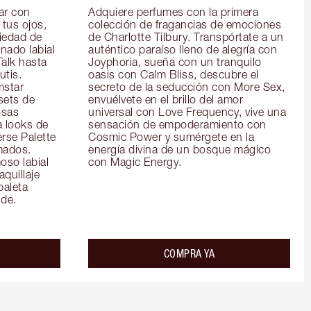
r con 
Adquiere perfumes con la primera 
tus ojos, 
colección de fragancias de emociones 
iedad de 
de Charlotte Tilbury. Transpórtate a un 
ado labial 
auténtico paraíso lleno de alegría con 
alk hasta 
Joyphoria, sueña con un tranquilo 
tis. 
oasis con Calm Bliss, descubre el 
star 
secreto de la seducción con More Sex, 
ets de 
envuélvete en el brillo del amor 
sas 
universal con Love Frequency, vive una 
 looks de 
sensación de empoderamiento con 
rse Palette 
Cosmic Power y sumérgete en la 
ados. 
energía divina de un bosque mágico 
so labial 
con Magic Energy.
quillaje 
paleta 
de.
COMPRA YA